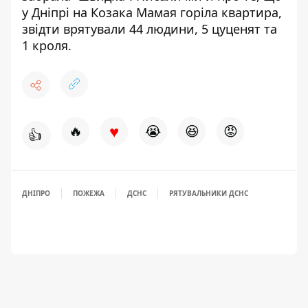
у Дніпрі на Козака Мамая горіла квартира,
звідти
врятували 44 людини, 5 цуценят та
1 кроля
.
♥
🔥
😭
😆
😡
👍
ДНІПРО
ПОЖЕЖА
ДСНС
РЯТУВАЛЬНИКИ ДСНС