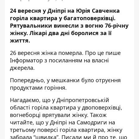
24 вересня у Дніпрі на Юрія Савченка
горіла квартира у багатоповерхівці.
Рятувальники винесли з вогню 76-річну
жінку
. Лікарі два дні боролися за її
життя.
26 вересня жінка померла. Про це пише
Інформатор з посиланням на власні
джерела.
Попередньо, у мешканки було отруєння
продуктами горіння.
Нагадаємо, що у Дніпропетровській
області горіла квартира у двоповерхівці,
вогнеборці врятували жінку
. Також
читайте, що у Дніпрі на Самодриги на
третьому поверсі горіла квартира,
жінку
забрала “швидка”
. Писали ми й про те, що