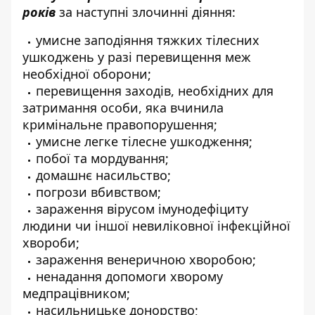
років
за наступні злочинні діяння:
умисне заподіяння тяжких тілесних
ушкоджень у разі перевищення меж
необхідної оборони;
перевищення заходів, необхідних для
затримання особи, яка вчинила
кримінальне правопорушення;
умисне легке тілесне ушкодження;
побої та мордування;
домашнє насильство;
погрози вбивством;
зараження вірусом імунодефіциту
людини чи іншої невиліковної інфекційної
хвороби;
зараження венеричною хворобою;
ненадання допомоги хворому
медпрацівником;
насильницьке донорство;