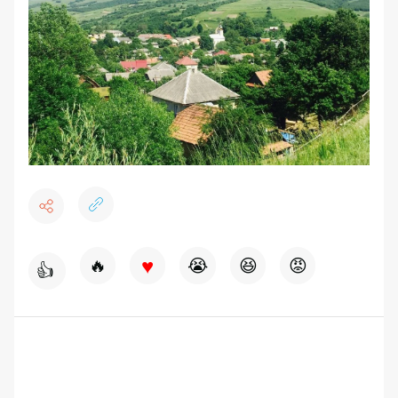
♥
🔥
😭
😆
😡
👍