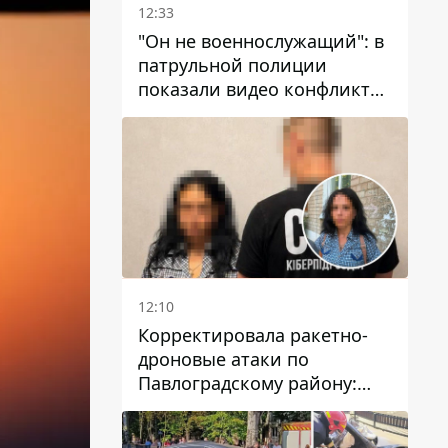
12:33
"Он не военнослужащий": в
патрульной полиции
показали видео конфликта
с мужчиной без ноги на
проспекте Поля в Днепре
12:10
Корректировала ракетно-
дроновые атаки по
Павлоградскому району:
задержали вражескую
агентку