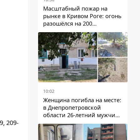
Масштабный пожар на
рынке в Кривом Роге: огонь
разошёлся на 200
квадратных метров
10:02
Женщина погибла на месте:
в Днепропетровской
области 26-летний мужчина
9, 209-
избил трех человек
металлическим предметом