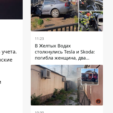
11:23
В Желтых Водах
 учета.
столкнулись Tesla и Skoda:
погибла женщина, два
вские
человека пострадали
и
10:30