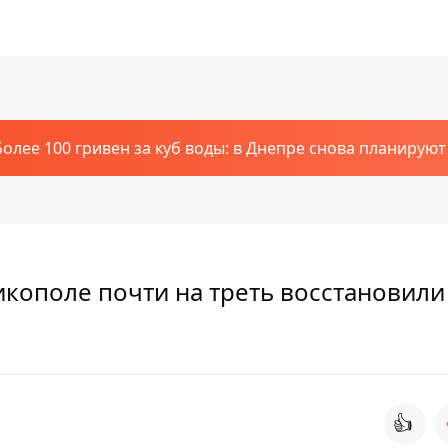
Более 100 гривен за куб воды: в Днепре снова планирую
икополе почти на треть восстановили
👍