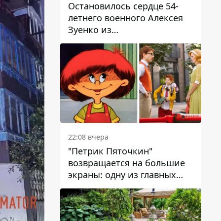
Остановилось сердце 54-
летнего военного Алексея
Зуенко из
Днепропетровской области
22:08 вчера
"Петрик Пяточкин"
возвращается на большие
экраны: одну из главных
ролей сыграет 9-летний
днепрянин Александр
Войтеховский