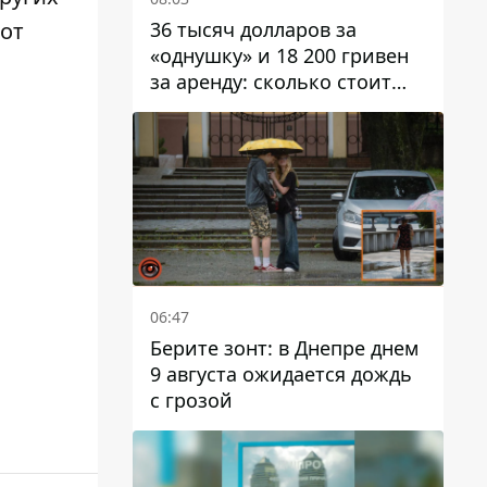
36 тысяч долларов за
от
«однушку» и 18 200 гривен
м
за аренду: сколько стоит
жилье в Днепропетровской
области
а
06:47
Берите зонт: в Днепре днем ​​
9 августа ожидается дождь
с грозой