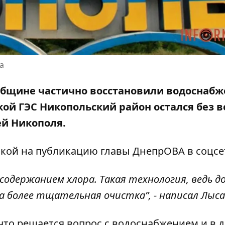
а
общине частично восстановили водоснабж
кой ГЭС
Никопольский район остался без в
ей Никополя.
лкой на публикацию
главы ДнепрОВА в соцсе
содержанием хлора. Такая технология, ведь д
а более тщательная очистка”, - написал Лыса
что решается вопрос с водоснабжением и в 