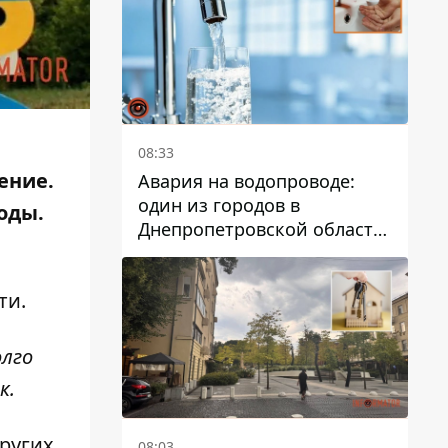
дальнейшем
08:33
ение.
Авария на водопроводе:
один из городов в
оды.
Днепропетровской области
остался без воды
ти.
олго
к.
других
08:03