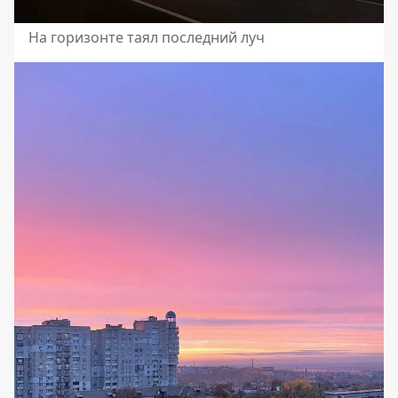
На горизонте таял последний луч