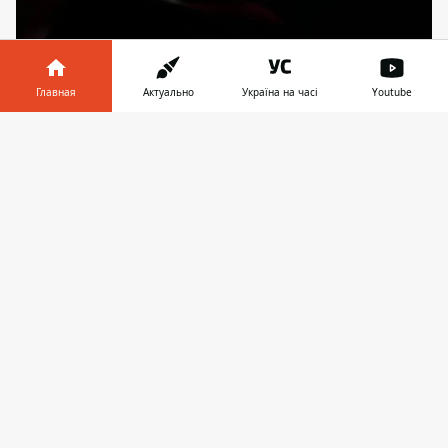
Главная
Актуально
Україна на часі
Youtube
Информатор в
Скачать
телефоне
👉
Последние цветные блики на горизонте