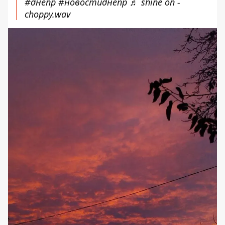
#днепр
#новостиднепр
♬ shine on -
choppy.wav