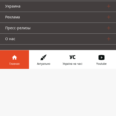
Украина
Реклама
Пресс-релизы
О нас
Главная
Актуально
Україна на часі
Youtube
Информатор в
Информатор проекты
Скачать
телефоне
👉
Информатор
Информатор
Информатор
Украина
Киев
Авто
© 2016-2026 Informator