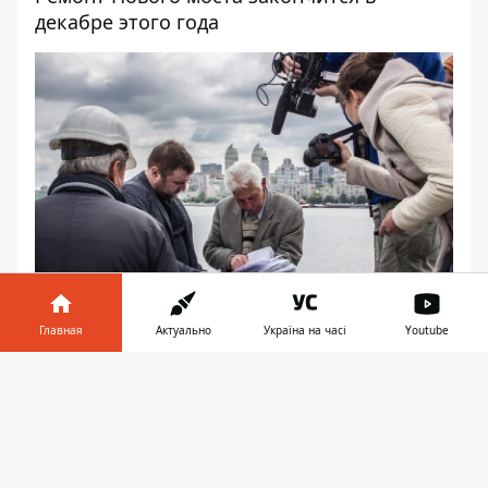
декабре этого года
Главная
Актуально
Україна на часі
Youtube
Заместитель мэра Михаил Лысенко
Информатор в
Скачать
телефоне
👉