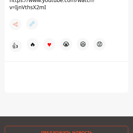
v=IjnVthsX2mI
♥
🔥
😭
😆
😡
👍
ПРЕДЛОЖИТЬ НОВОСТЬ