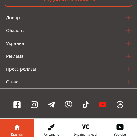
Днепр
Область
Украина
Реклама
Пресс-релизы
О нас
Информатор проекты
Главная
Актуально
Україна на часі
Youtube
Информатор
Информатор
Информатор