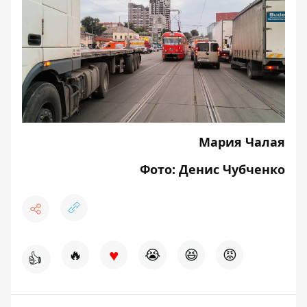
Мария Чалая
Фото: Денис Чубченко
♥
🔥
😭
😆
😡
👍