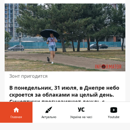
Зонт пригодится
В понедельник, 31 июля, в Днепре небо
скроется за облаками на целый день.
Синоптики прогнозируют дождь
с
грозой. Скорость ветра – до 1,8 метра в
секунду.
Главная
Актуально
Україна на часі
Youtube
Ночью влажность воздуха будет
Информатор в