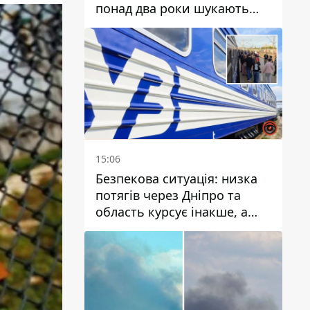
понад два роки шукають
зниклу жінку
15:06
Безпекова ситуація: низка
потягів через Дніпро та
область курсує інакше, а
частину шляху замінили
автобусами та
електричками