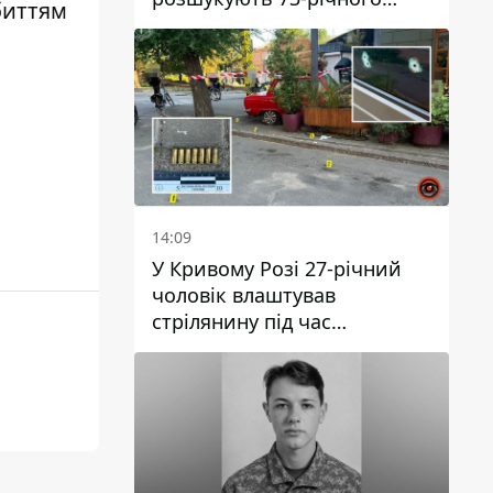
биттям
чоловіка
14:09
У Кривому Розі 27-річний
чоловік влаштував
стрілянину під час
конфлікту: є поранений