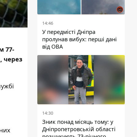
14:46
У передмісті Дніпра
пролунав вибух: перші дані
від ОВА
м 77-
, через
лужбі
14:30
Зник понад місяць тому: у
Дніпропетровській області
сних
розшукують 73-річного