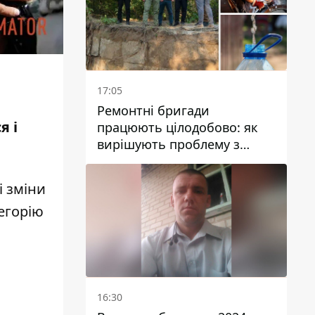
17:05
Ремонтні бригади
я і
працюють цілодобово: як
вирішують проблему з
водою у Марганецькій
громаді
і зміни
егорію
16:30