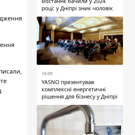
Востаннє бачили у 2024
році: у Дніпрі зник чоловік
дження
ження
 писали,
16:09
ете
YASNO презентував
комплексні енергетичні
д
рішення для бізнесу у Дніпрі