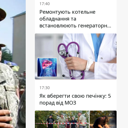
17:40
Ремонтують котельне
обладнання та
встановлюють генераторні
установки: як у Дніпрі
готуються до
опалювального сезону
17:30
Як вберегти свою печінку: 5
порад від МОЗ