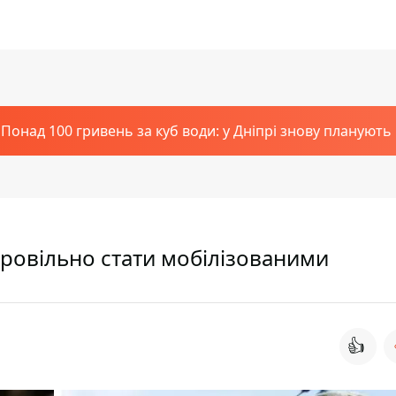
Понад 100 гривень за куб води: у Дніпрі знову планують
бровільно стати мобілізованими
👍