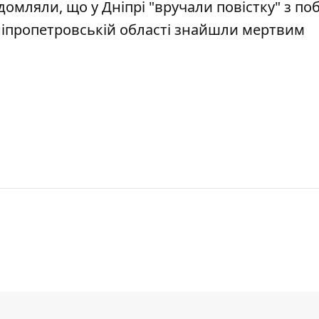
ідомляли, що у Дніпрі
"вручали повістку" з по
Дніпропетровській області знайшли
мертвим