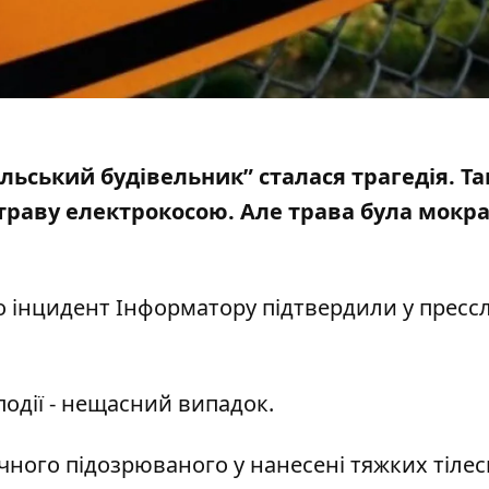
ільський будівельник” сталася трагедія. Та
траву електрокосою
. Але трава була мокра
о інцидент Інформатору підтвердили у пресс
події - нещасний випадок.
ічного підозрюваного у
нанесені тяжких тіле