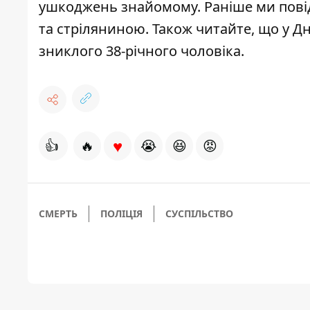
ушкоджень знайомому
. Раніше ми пов
та стріляниною
. Також читайте, що у 
зниклого 38-річного чоловіка
.
♥
👍
🔥
😭
😆
😡
СМЕРТЬ
ПОЛІЦІЯ
СУСПІЛЬСТВО