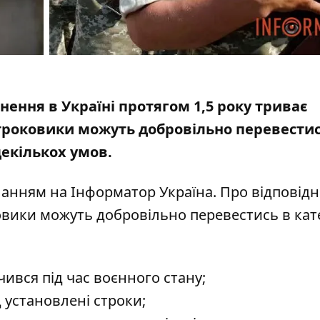
ення в Україні протягом 1,5 року триває
 строковики можуть
добровільно перевестис
декількох умов.
иланням на
Інформатор Україна
. Про відповідн
ковики можуть добровільно перевестись в кат
чився під час воєнного стану;
 установлені строки;