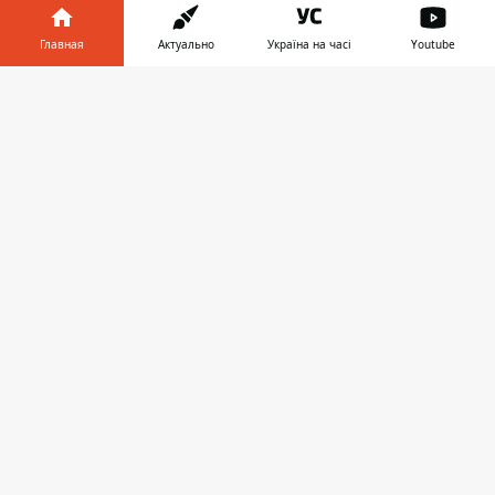
Область
Главная
Актуально
Україна на часі
Youtube
Украина
Информатор в
Скачать
телефоне
👉
Реклама
Пресс-релизы
О нас
Информатор проекты
Информатор
Информатор
Информатор
Украина
Киев
Авто