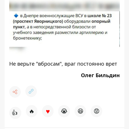
Не верьте "вбросам", враг постоянно врет
Олег Бильдин
♥
🔥
😭
😆
😡
👍