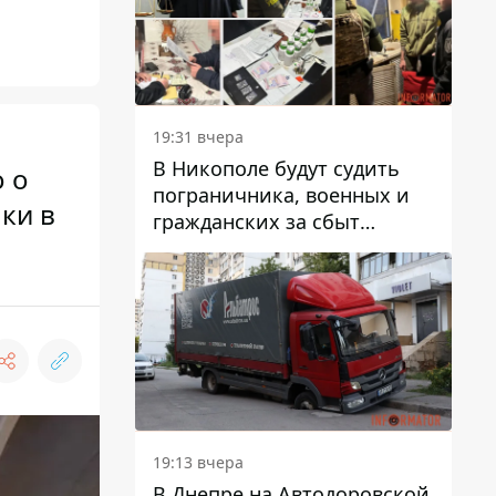
вредят машине
19:31 вчера
В Никополе будут судить
о о
пограничника, военных и
ки в
гражданских за сбыт
психотропов
19:13 вчера
В Днепре на Автодоровской