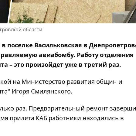
тровской области
 в поселке Васильковская в Днепропетров
управляемую авиабомбу. Работу отделения
а – это произойдет уже в третий раз.
лкой на
Министерство развития общин и
чта"
Игоря Смилянского
.
колько раз. Предварительный ремонт заверш
ремя прилета КАБ работники находились в