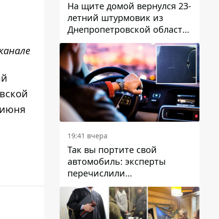
На щите домой вернулся 23-
летний штурмовик из
Днепропетровской области
Богдан Бескровный
канале
ий
вской
 июня
19:41 вчера
Так вы портите свой
автомобиль: эксперты
перечислили
распространенные
привычки водителей,
которые на самом деле