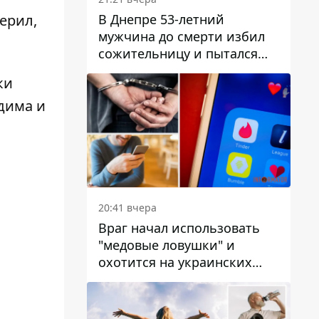
В Днепре 53-летний
ерил,
мужчина до смерти избил
сожительницу и пытался
скрыть преступление:
ки
детали
едима и
20:41 вчера
Враг начал использовать
"медовые ловушки" и
охотится на украинских
военнослужащих