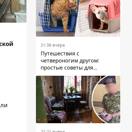
ской
21:38 вчера
Путешествия с
четвероногим другом:
простые советы для
поездок с животными
или
21:21 вчера