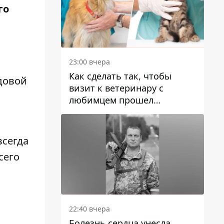
го
23:00 вчера
Как сделать так, чтобы
удовой
визит к ветеринару с
любимцем прошел
спокойно: простые советы
всегда
сего
22:40 вчера
Болезнь сердца унесла