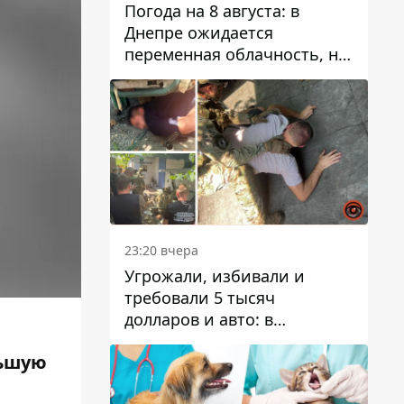
Погода на 8 августа: в
Днепре ожидается
переменная облачность, но
может пойти дождь
23:20 вчера
Угрожали, избивали и
требовали 5 тысяч
долларов и авто: в
Павлограде задержали двух
льшую
мужчин