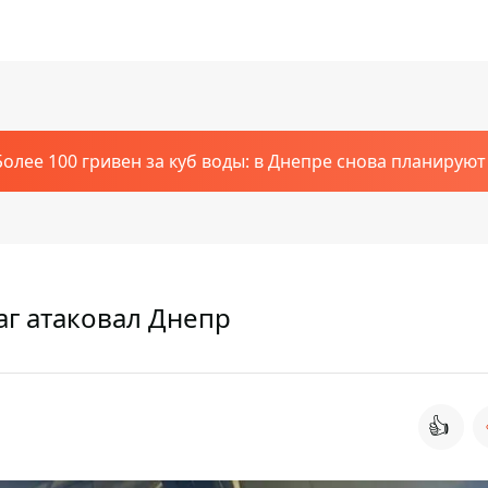
Более 100 гривен за куб воды: в Днепре снова планирую
аг атаковал Днепр
👍