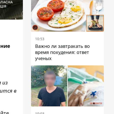
10:53
яние
Важно ли завтракать во
время похудения: ответ
ученых
 из
рится в
айте,
10:03