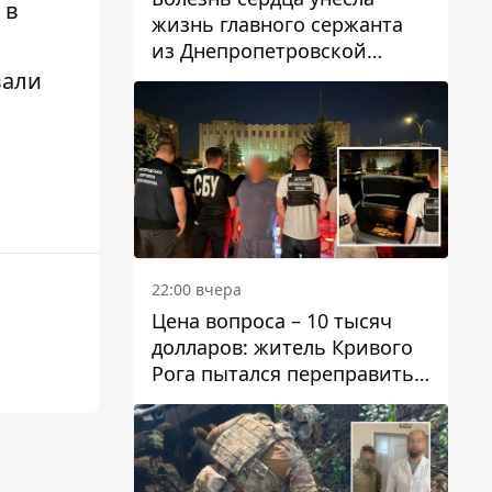
 в
жизнь главного сержанта
из Днепропетровской
области Юрия Свистуна
вали
22:00 вчера
Цена вопроса – 10 тысяч
долларов: житель Кривого
Рога пытался переправить
мужчину в Словакию