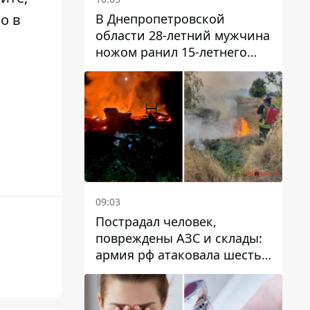
В Днепропетровской
то
в
области 28-летний мужчина
ножом ранил 15-летнего
парня
09:03
Пострадал человек,
повреждены АЗС и склады:
армия рф атаковала шесть
районов Днепропетровской
области