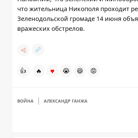
что
жительница Никополя проходит р
Зеленодольской громаде 14 июня
объя
вражеских обстрелов
.
♥
👍
🔥
😭
😆
😡
ВОЙНА
АЛЕКСАНДР ГАНЖА