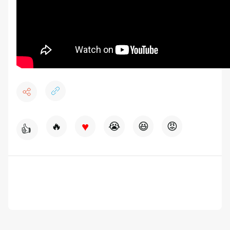
♥
🔥
😭
😆
😡
👍