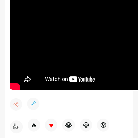
♥
🔥
😭
😆
😡
👍