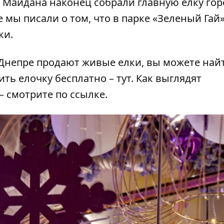
 Майдана наконец собрали главную елку гор
е мы писали о том, что
в парке «Зеленый Гай
ки
.
 Днепре продают живые елки, вы можете най
чить елочку бесплатно –
тут
. Как выглядят
– смотрите по
ссылке
.