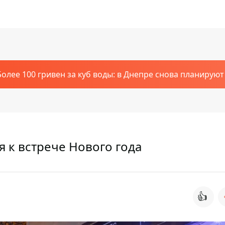
Более 100 гривен за куб воды: в Днепре снова планирую
ся к встрече Нового года
👍