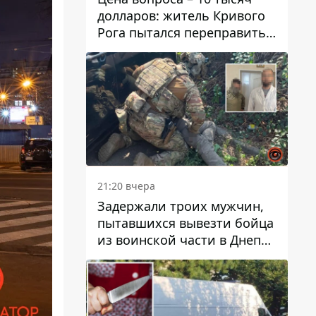
долларов: житель Кривого
Рога пытался переправить
мужчину в Словакию
21:20 вчера
Задержали троих мужчин,
пытавшихся вывезти бойца
из воинской части в Днепр
за 7 тысяч долларов: среди
них был врач