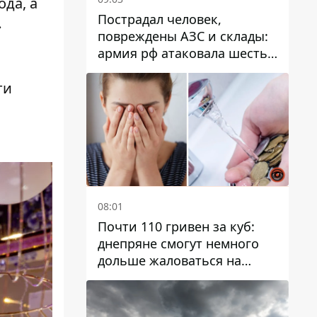
ода
, а
Пострадал человек,
»
повреждены АЗС и склады:
армия рф атаковала шесть
районов Днепропетровской
области
ти
08:01
Почти 110 гривен за куб:
днепряне смогут немного
дольше жаловаться на
запланированные тарифы
на воду на 2027 год