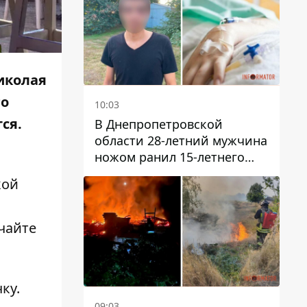
иколая
го
10:03
ся.
В Днепропетровской
области 28-летний мужчина
ножом ранил 15-летнего
парня
кой
чайте
чку
.
09:03