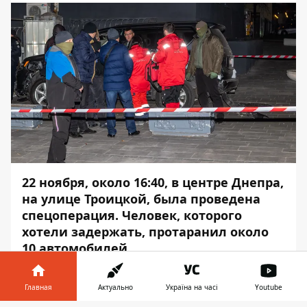
22 ноября, около 16:40, в центре Днепра,
на улице Троицкой, была проведена
спецоперация. Человек, которого
хотели задержать, протаранил около
10 автомобилей.
Также были слышны выстрелы. Об этом
Главная
Актуально
Україна на часі
Youtube
сообщает
Информатор
.