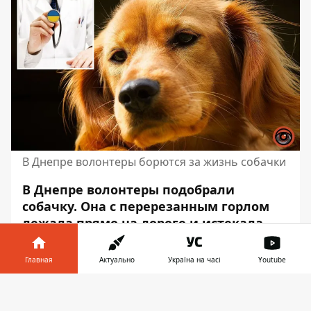
В Днепре волонтеры борются за жизнь собачки
В Днепре волонтеры подобрали
собачку. Она с перерезанным горлом
лежала прямо на дороге и истекала
кровью. Еенемедленно доставили в
больницу.
Главная
Актуально
Україна на часі
Youtube
На лечение четырехлапой нужно более 20
Информатор в
Скачать
тысяч гривен. Их в приюте нет. Об этом
телефоне
👉