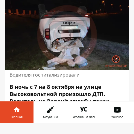
Водителя госпитализировали
В ночь с 7 на 8 октября на улице
Высоковольтной произошло ДТП.
Водитель на Renault службы такси
Uklon не справился с управлением,
вылетел в кювет и
Главная
Актуально
Україна на часі
Youtube
перевернулся
. Мужчина получил
Информатор в
травмы.
Скачать