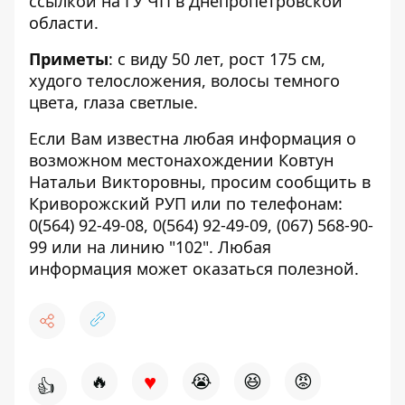
ссылкой на ГУ ЧП в Днепропетровской
области.
Приметы
: с виду 50 лет, рост 175 см,
худого телосложения, волосы темного
цвета, глаза светлые.
Если Вам известна любая информация о
возможном местонахождении Ковтун
Натальи Викторовны, просим сообщить в
Криворожский РУП или по телефонам:
0(564) 92-49-08
,
0(564) 92-49-09
,
(067) 568-90-
99
или на линию "102". Любая
информация может оказаться полезной.
♥
🔥
😭
😆
😡
👍