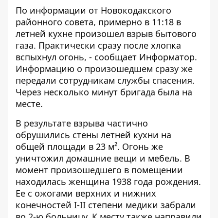
По информации от
Новокодакского
районного совета
, примерно в 11:18 в
летней кухне произошел взрыв бытового
газа. Практически сразу после хлопка
вспыхнул огонь, - сообщает
Информатор
.
Информацию о произошедшем сразу же
передали сотрудникам службы спасения.
Через несколько минут бригада была на
месте.
В результате взрыва частично
обрушились стены летней кухни на
общей площади в 23 м². Огонь же
уничтожил домашние вещи и мебель. В
момент произошедшего в помещении
находилась женщина 1938 года рождения.
Ее с ожогами верхних и нижних
конечностей І-ІІ степени медики забрали
во 2-ю больницу. К месту также направили