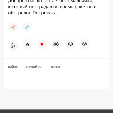
Днепре спасают 11-летнего мальчика,
который
пострадал во время ракетных
обстрелов Покровска
.
♥
🔥
😭
😆
😡
👍
ВОЙНА
КРИВОЙ РОГ
ВЗРЫВ