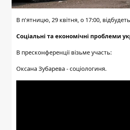
В п'ятницю, 29 квітня, о 17:00, відбуд
Соціальні та економічні проблеми укр
В пресконференції візьме участь:
Оксана Зубарева - соціологиня.