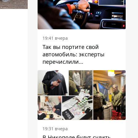
19:41 вчера
Так вы портите свой
автомобиль: эксперты
перечислили
распространенные
привычки водителей,
которые на самом деле
вредят машине
19:31 вчера
В Никополе будут судить