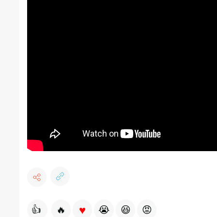
♥
👍
🔥
😭
😆
😡