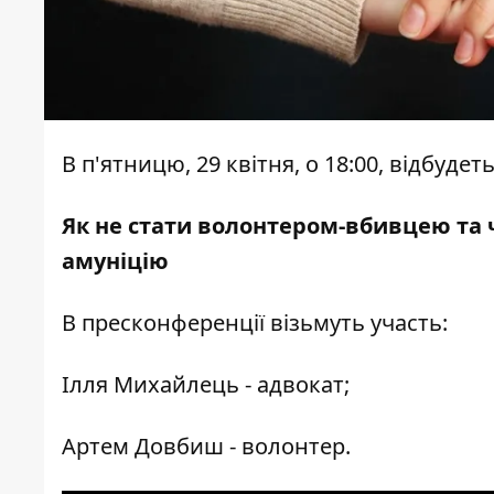
В п'ятницю, 29 квітня, о 18:00, відбуд
Як не стати волонтером-вбивцею та 
амуніцію
В пресконференції візьмуть участь:
Ілля Михайлець - адвокат;
Артем Довбиш - волонтер.