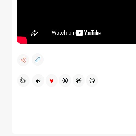
♥
👍
🔥
😭
😆
😡