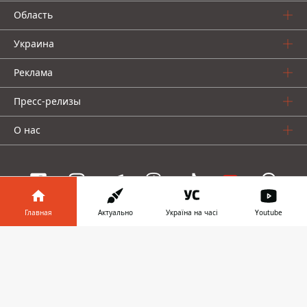
Область
Украина
Реклама
Пресс-релизы
О нас
Главная
Актуально
Україна на часі
Youtube
Информатор проекты
Информатор в
Скачать
Информатор
Информатор
Информатор
телефоне
👉
Украина
Киев
Авто
© 2016-2026 Informator