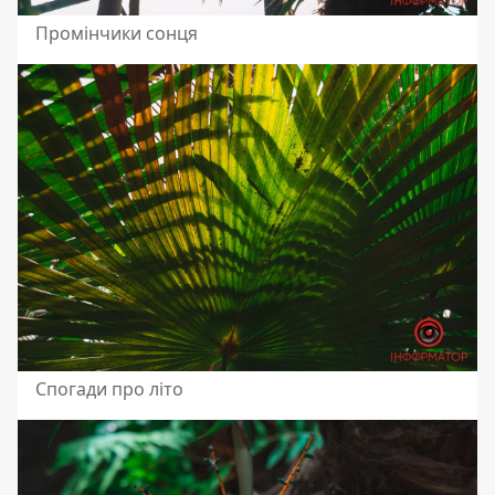
Промінчики сонця
Спогади про літо