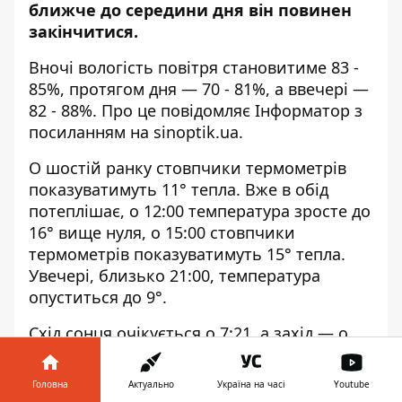
ближче до середини дня він повинен
закінчитися.
Вночі вологість повітря становитиме 83 -
85%, протягом дня — 70 - 81%, а ввечері —
82 - 88%. Про це повідомляє Інформатор з
посиланням на
sinoptik.ua
.
О шостій ранку стовпчики термометрів
показуватимуть 11° тепла. Вже в обід
потеплішає, о 12:00 температура зросте до
16° вище нуля, о 15:00 стовпчики
термометрів показуватимуть 15° тепла.
Увечері, близько 21:00, температура
опуститься до 9°.
Схід сонця очікується о 7:21, а захід — о
17:25. Цікаво, що найвищу температуру
цього дня зафіксували у 1932 році. Тоді
Головна
Актуально
Україна на часі
Youtube
вона сягнула 21,4° тепла. Найхолодніше