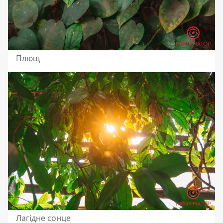
Плющ
Лагідне сонце