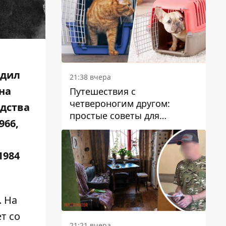
одил
21:38 вчера
на
Путешествия с
четвероногим другом:
едства
простые советы для
966,
поездок с животными
1984
. На
ет
со
21:21 вчера