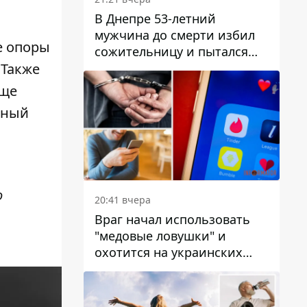
В Днепре 53-летний
мужчина до смерти избил
е опоры
сожительницу и пытался
скрыть преступление:
 Также
детали
еще
сный
о
20:41 вчера
Враг начал использовать
"медовые ловушки" и
охотится на украинских
военнослужащих