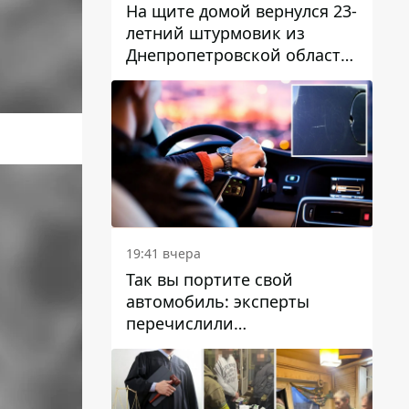
На щите домой вернулся 23-
летний штурмовик из
Днепропетровской области
Богдан Бескровный
19:41 вчера
Так вы портите свой
автомобиль: эксперты
перечислили
распространенные
привычки водителей,
которые на самом деле