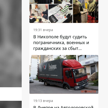
вредят машине
19:31 вчера
В Никополе будут судить
пограничника, военных и
гражданских за сбыт
психотропов
19:13 вчера
В Днепре на Автодоровской