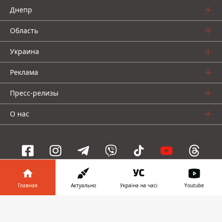
Днепр
Область
Украина
Реклама
Пресс-релизы
О нас
Информатор проекты
Главная
Актуально
Україна на часі
Youtube
Информатор
Информатор
Информатор
Информатор в
Скачать
Украина
Киев
Авто
телефоне
👉