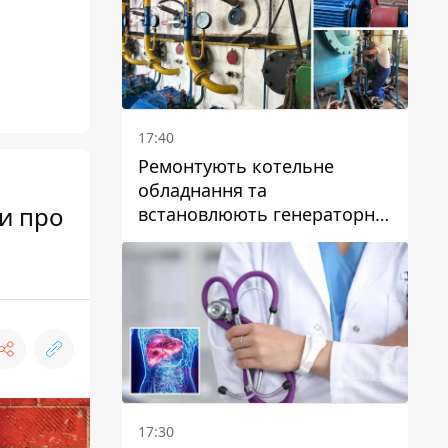
17:40
Ремонтують котельне
обладнання та
ти про
встановлюють генераторні
установки: як у Дніпрі
готуються до
опалювального сезону
17:30