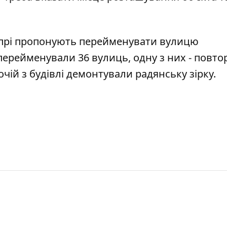
прі пропонують перейменувати вулицю
 перейменували 36 вулиць, одну з них - повто
бочій з будівлі демонтували радянську зірку
.