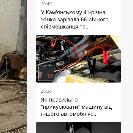
20:40
У Кам'янському 41-річна
жінка зарізала 66-річного
співмешканця та
намагалась обманути
поліцейських
20:20
Як правильно
“прикурювати” машину від
іншого автомобіля:
інструкція для водіїв