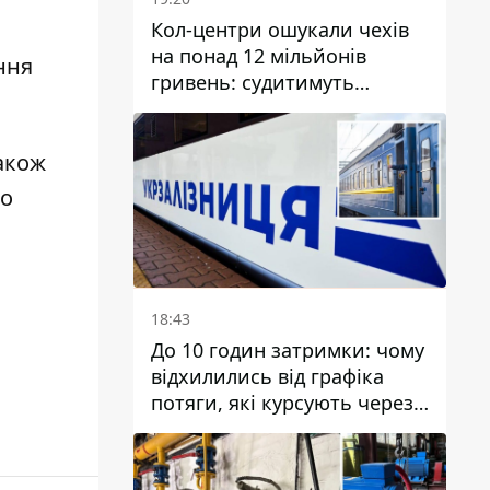
Кол-центри ошукали чехів
на понад 12 мільйонів
ння
гривень: судитимуть
дніпрянина, який
організував
транснаціональну злочинну
Також
організацію
во
18:43
До 10 годин затримки: чому
відхилились від графіка
потяги, які курсують через
Дніпро та область