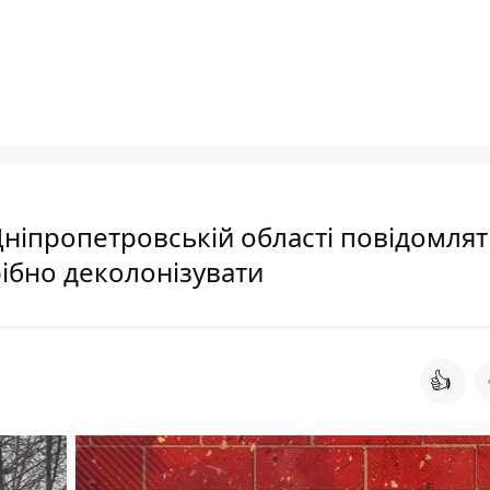
Дніпропетровській області повідомля
рібно деколонізувати
👍