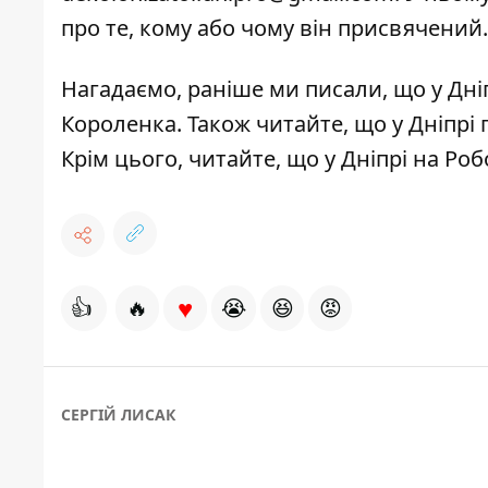
про те, кому або чому він присвячений.
Нагадаємо, раніше ми писали, що
у
Дні
Короленка
. Також читайте, що
у Дніпрі
Крім цього, читайте, що
у Дніпрі на Ро
♥
👍
🔥
😭
😆
😡
СЕРГІЙ ЛИСАК