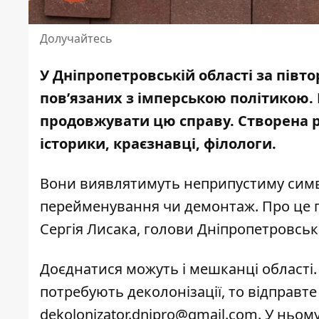
Долучайтесь
У Дніпропетровській області за півт
пов’язаних з імперською політикою. 
продовжувати цю справу.
Створена 
історики, краєзнавці, філологи.
Вони виявлятимуть неприпустиму симво
перейменування чи демонтаж. Про це 
Сергія Лисака
, голови Дніпропетровськ
Доєднатися можуть і мешканці області.
потребують деколонізації, то відправт
dekolonizator.dnipro@gmail.com
. У ньом