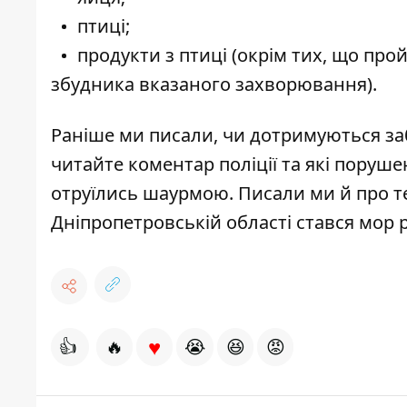
птиці;
продукти з птиці (окрім тих, що пр
збудника вказаного захворювання).
Раніше ми писали,
чи дотримуються за
читайте коментар поліції та які поруше
отруїлись шаурмою
. Писали ми й про т
Дніпропетровській області стався мор 
♥
👍
🔥
😭
😆
😡