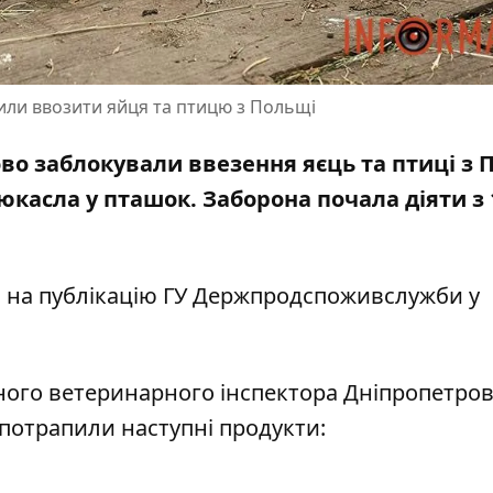
ли ввозити яйця та птицю з Польщі
во заблокували ввезення яєць та птиці з 
ьюкасла у пташок.
Заборона почала діяти
з 
 на публікацію ГУ Держпродспоживслужби
у
ого ветеринарного інспектора Дніпропетров
н потрапили наступні продукти: