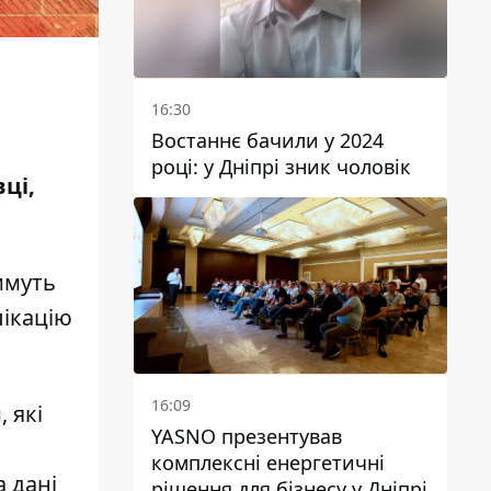
16:30
Востаннє бачили у 2024
році: у Дніпрі зник чоловік
ці,
имуть
лікацію
16:09
 які
YASNO презентував
комплексні енергетичні
а дані
рішення для бізнесу у Дніпрі