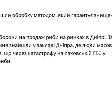
ойшли обробку методом, який гарантує знище
борони на продаж риби
на ринках в Дніпрі. 
ння знайшли у закладі Дніпра,
де люди масо
е, що через катастрофу на Каховській ГЕС
у
риби
.