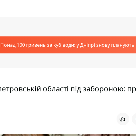
Понад 100 гривень за куб води: у Дніпрі знову планують
петровській області під забороною: п
👍