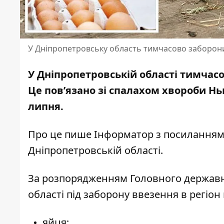
У Дніпропетровську область тимчасово заборони
У Дніпропетровській області тимчасо
Це пов’язано зі спалахом хвороби Н
липня.
Про це пише Інформатор
з посиланням
Дніпропетровській області.
За розпорядженням Головного державн
області під заборону ввезення в регіо
яйця;