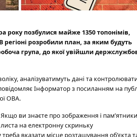
ора року позбулися майже 1350 топонімів,
В регіоні розробили план, за яким будуть
робоча група
, до якої увійшли держслужбов
ліку, аналізуватимуть дані та контролюват
повідомляє Інформатор з посиланням на
пуб
ої ОВА.
 Якщо ви знаєте про зображення і пам’ятники,
е листа на електронну скриньку
у треба вказати місце розташування об’єкта т