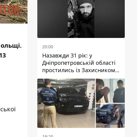
Польщі.
20:00
13
Назавжди 31 рік: у
Дніпропетровській області
простились із Захисником
Олександром Рєпіним
ської
19:20