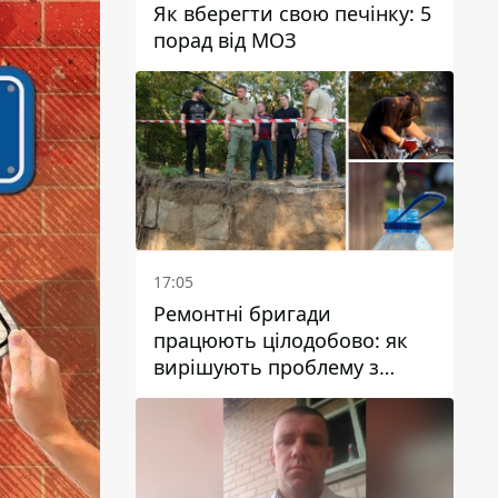
Як вберегти свою печінку: 5
порад від МОЗ
17:05
Ремонтні бригади
працюють цілодобово: як
вирішують проблему з
водою у Марганецькій
громаді