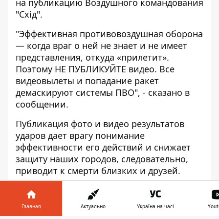
на
публикацию
Воздушного командования
"Схід".
"Эффективная противовоздушная оборона
— когда враг о ней не знает и не имеет
представления, откуда «прилетит».
Поэтому НЕ ПУБЛИКУЙТЕ видео. Все
видеовылеты и попадание ракет
демаскируют системы ПВО", - сказано в
сообщении.
Публикация фото и видео результатов
ударов дает врагу понимание
эффективности его действий и снижает
защиту наших городов, следовательно,
приводит к смерти близких и друзей.
Ранее мы сообщали, что
в Днепре
прогремели взрывы: есть погибший.
Главная
Актуально
Україна на часі
Yout