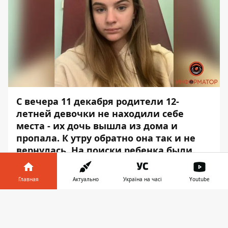
С вечера 11 декабря родители 12-
летней девочки не находили себе
места - их дочь
вышла из дома и
пропала
. К утру обратно она так и не
вернулась. На поиски ребенка были
ориентированы наряды патрульной
полиции и волонтеры.
Главная
Актуально
Україна на часі
Youtube
На следующий день - 12 декабря - девочку
Информатор в
Скачать
удалось отыскать. С ней все в порядке, -
телефоне
👉
сообщает
Информатор
. Подробностей