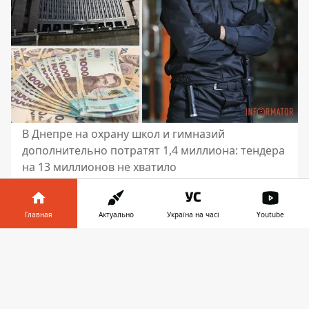
В Днепре на охрану школ и гимназий
дополнительно потратят 1,4 миллиона: тендера
на 13 миллионов не хватило
В декабре 2024 года городские власти
Днепра проводили тендер на
13
Главная
Актуально
Україна на часі
Youtube
миллионов гривен на закупку услуг по
Информатор в
охране гимназий
и лицеев на 2025 год.
Скачать
телефоне
👉
Победителем тогда стала охранная
фирма «ДЖЕБ», являвшаяся
единственным участником торгов. Это