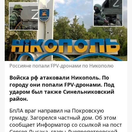
Россияне попали FPV-дронами по Никополю
Войска рф атаковали Никополь. По
городу они попали FPV-дронами. Под
ударом был также Синельниковский
район.
БпЛА враг направил на Покровскую
грмаду. Загорелся частный дом. Об этом
сообщает Информатор со ссылкой на
пост
Сергея Лысака, главы Днепропетровской