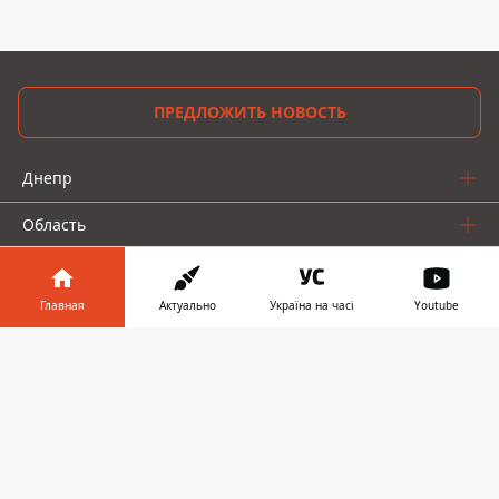
ПРЕДЛОЖИТЬ НОВОСТЬ
Днепр
Область
Украина
Главная
Актуально
Україна на часі
Youtube
Реклама
Информатор в
Скачать
Пресс-релизы
телефоне
👉
О нас