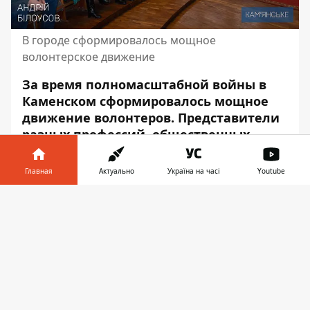
В городе сформировалось мощное
волонтерское движение
За время полномасштабной войны в
Каменском сформировалось мощное
движение волонтеров. Представители
разных профессий, общественных
организаций, благотворительных
фондов и просто неравнодушные
Главная
Актуально
Україна на часі
Youtube
каменчане объединились ради
Информатор в
помощи армии. Помогают также
Скачать
телефоне
👉
вынужденным переселенцам и
социально незащищенным слоям
населения.
В понедельник, 5 декабря, в Каменском к
празднику отметили волонтеров. Об этом