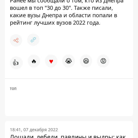
Ранее мы сообщали о том,
кто из Днепра
вошел в топ "30 до 30"
. Также писали,
какие вузы Днепра и области попали в
рейтинг лучших вузов 2022 года.
♥
🔥
😭
😆
😡
👍
ТОП
18:41, 07 декабря 2022
Лошади, лебеди, павлины и выдры: как