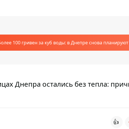
Более 100 гривен за куб воды: в Днепре снова планирую
цах Днепра остались без тепла: при
👍