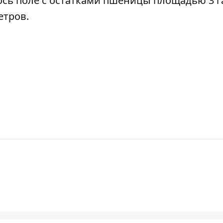
лось поле с остатками пшеницы площадью 3 га
етров.