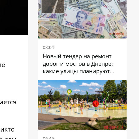
08:04
Новый тендер на ремонт
дорог и мостов в Днепре:
ие
какие улицы планируют
обновить и сколько
десятков миллионов гривен
на это хотят потратить
ается
никто
06:45