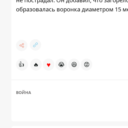
не пострадал. Он добавил, что загоре
образовалась воронка диаметром 15 м
♥
👍
🔥
😭
😆
😡
ВОЙНА