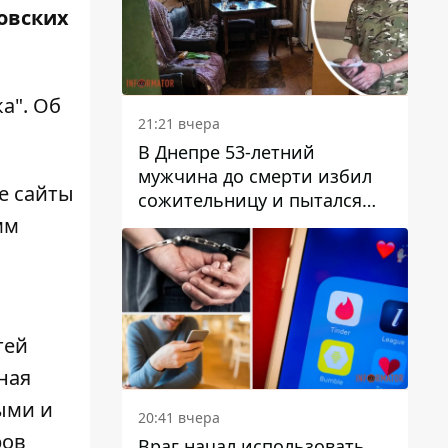
овских
а". Об
21:21 вчера
В Днепре 53-летний
мужчина до смерти избил
е сайты
сожительницу и пытался
скрыть преступление:
мм
детали
тей
ная
ыми и
20:41 вчера
ров
Враг начал использовать