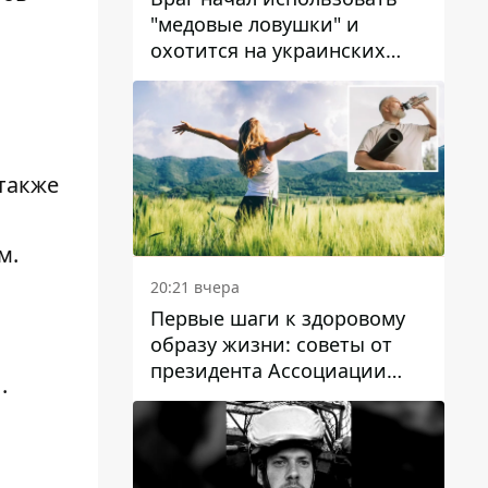
"медовые ловушки" и
охотится на украинских
военнослужащих
также
м.
20:21 вчера
Первые шаги к здоровому
образу жизни: советы от
президента Ассоциации
.
диетологов Украины