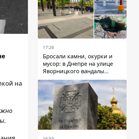
17:26
не
Бросали камни, окурки и
мусор: в Днепре на улице
Яворницкого вандалы
повредили питьевые
лкой на
фонтаны
лжно
ы.
вания
16:53