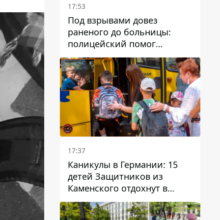
17:53
Под взрывами довез
раненого до больницы:
полицейский помог
пострадавшему после атаки
на Каменский район
17:37
Каникулы в Германии: 15
детей Защитников из
Каменского отдохнут в
Вуппертале