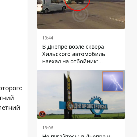
.
13:44
В Днепре возле сквера
Хильского автомобиль
наехал на отбойник:
момент происшествия
которого
етний
-летний
13:06
Не пугайтесь: в Днепре и