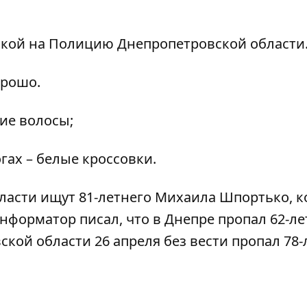
лкой на
Полицию Днепропетровской области
орошо.
кие волосы;
огах – белые кроссовки.
бласти
ищут 81-летнего Михаила Шпортько
, 
Информатор писал, что в Днепре
пропал 62-л
вской области
26 апреля без вести пропал 78