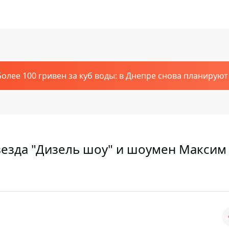
Более 100 гривен за куб воды: в Днепре снова планирую
звезда "Дизель шоу" и шоумен Максим