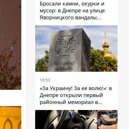
Бросали камни, окурки и
мусор: в Днепре на улице
Яворницкого вандалы
повредили питьевые
фонтаны
16:53
«За Украину! За ее волю!»: в
Днепре открыли первый
районный мемориал в
честь погибших
Защитников