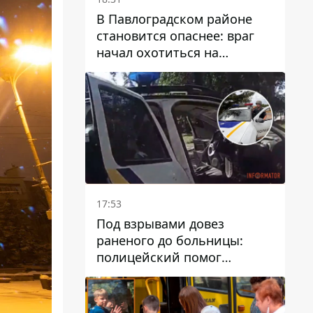
В Павлоградском районе
становится опаснее: враг
начал охотиться на
гражданский и военный
транспорт
17:53
Под взрывами довез
раненого до больницы:
полицейский помог
пострадавшему после атаки
на Каменский район