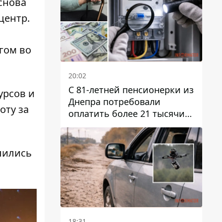
 снова
центр.
гом во
20:02
С 81-летней пенсионерки из
урсов и
Днепра потребовали
оту за
оплатить более 21 тысячи
гривен за "вмешательство в
работу счетчика"
елились
18:31