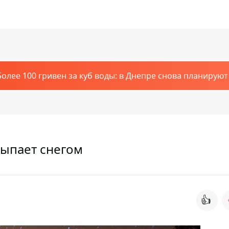
Более 100 гривен за куб воды: в Днепре снова планирую
сыпает снегом
👍