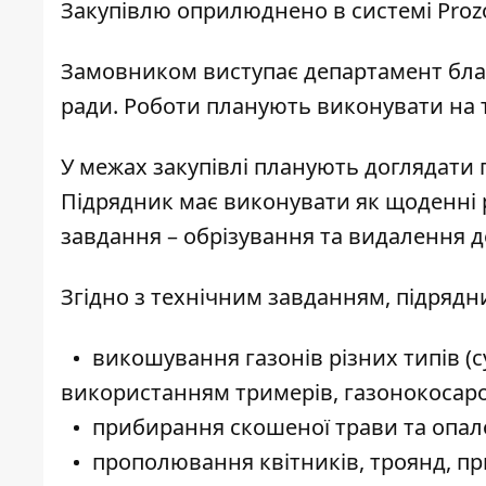
Закупівлю оприлюднено в системі
Proz
Замовником виступає департамент благ
ради. Роботи планують виконувати на т
У межах закупівлі планують доглядати г
Підрядник має виконувати як щоденні ро
завдання – обрізування та видалення д
Згідно з технічним завданням, підрядн
викошування газонів різних типів (с
використанням тримерів, газонокосарок
прибирання скошеної трави та опало
прополювання квітників, троянд, пр