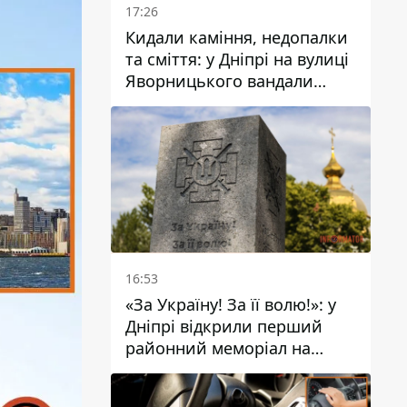
17:26
Кидали каміння, недопалки
та сміття: у Дніпрі на вулиці
Яворницького вандали
пошкодили питні фонтани
16:53
«За Україну! За її волю!»: у
Дніпрі відкрили перший
районний меморіал на
честь полеглих Захисників