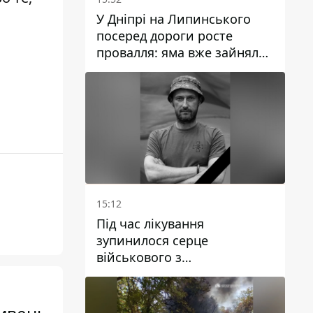
У Дніпрі на Липинського
посеред дороги росте
провалля: яма вже зайняла
смугу руху
15:12
Під час лікування
зупинилося серце
військового з
Дніпропетровської області
Ростислава Лупашка