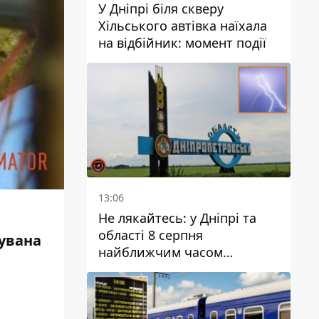
У Дніпрі біля скверу
Хільського автівка наїхала
на відбійник: момент події
13:06
Не лякайтесь: у Дніпрі та
області 8 серпня
кувана
найближчим часом
очікується гроза