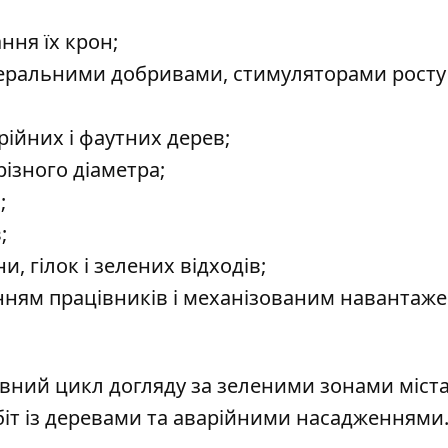
ння їх крон;
еральними добривами, стимуляторами росту
рійних і фаутних дерев;
ізного діаметра;
;
;
 гілок і зелених відходів;
енням працівників і механізованим навантаж
вний цикл догляду за зеленими зонами міста 
іт із деревами та аварійними насадженнями