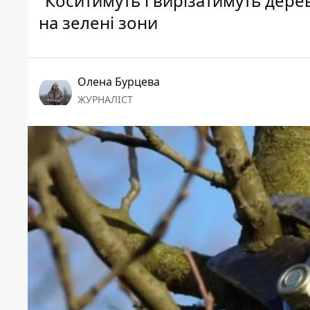
“Коситимуть і вирізатимуть дерев
на зелені зони
Олена Бурцева
ЖУРНАЛІСТ