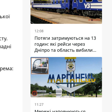
ької
12:08
Потяги затримуються на 13
ту.
годин: які рейси через
ладні
Дніпро та область вибилися
з графіка
крема:
11:27
Мережі наповнюються