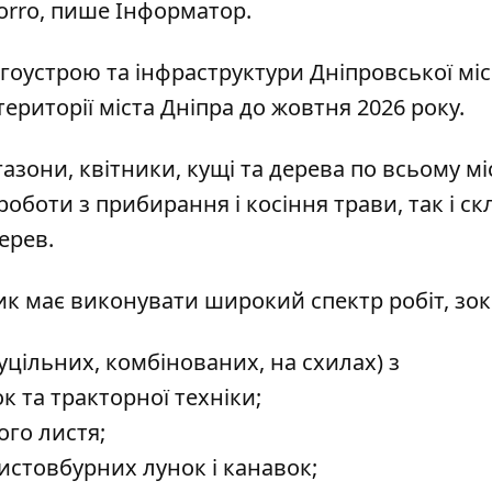
orro
, пише Інформатор.
оустрою та інфраструктури Дніпровської міс
ериторії міста Дніпра до жовтня 2026 року.
азони, квітники, кущі та дерева по всьому міс
боти з прибирання і косіння трави, так і ск
ерев.
ик має виконувати широкий спектр робіт, зо
уцільних, комбінованих, на схилах) з
 та тракторної техніки;
го листя;
истовбурних лунок і канавок;