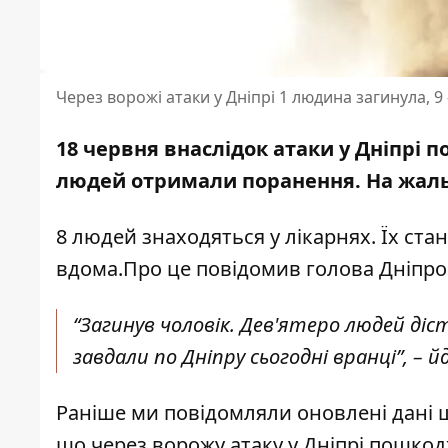
Через ворожі атаки у Дніпрі 1 людина загинула, 9 
18 червня внаслідок атаки у Дніпрі 
людей отримали поранення. На жаль,
8 людей знаходяться у лікарнях. Їх ста
вдома.Про це
повідомив
голова Дніпро
“Загинув чоловік. Дев'ятеро людей діст
завдали по Дніпру сьогодні вранці”, – й
Раніше ми повідомляли
оновлені дані
що
через ворожу атаку
у Дніпрі пошко