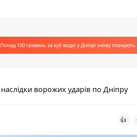
Понад 100 гривень за куб води: у Дніпрі знову планують
 наслідки ворожих ударів по Дніпру
👍