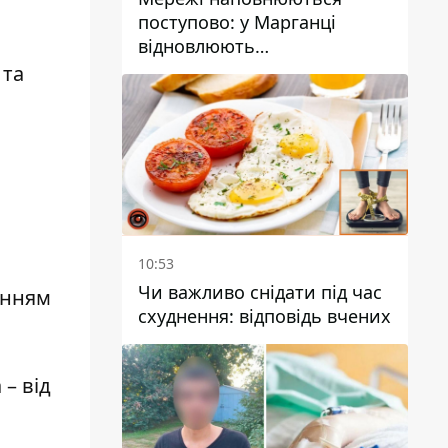
поступово: у Марганці
відновлюють
водопостачання
 та
10:53
Чи важливо снідати під час
енням
схуднення: відповідь вчених
– від
.