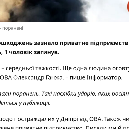
- поранені
пошкоджень зазнало приватне підприємство
 1 чоловік загинув.
н – середньої тяжкості. Ще одна людина оговт
ОВА Олександр Ганжа, – пише Інформатор.
али поранень. Такі наслідки ударів, яких росія
деться у публікації.
щодо постраждалих у Дніпрі від ОВА
. Також ч
джене приватне підприємство
. Писали ми й пр