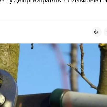
а”: у Дніпрі витратять 55 мільйонів г
👍