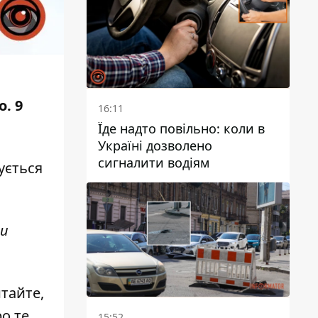
. 9
16:11
Їде надто повільно: коли в
Україні дозволено
сигналити водіям
ується
ни
итайте,
о те,
15:52