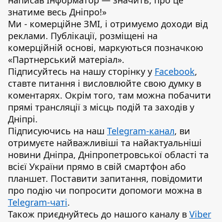
написав Інформатор — значить, про це
знатиме весь Дніпро!»
Ми - комерційне ЗМІ, і отримуємо доходи від
реклами. Публікації, розміщені на
комерційній основі, маркуються позначкою
«Партнерський матеріал».
Підписуйтесь на нашу сторінку у
Facebook
,
ставте питання і висловлюйте свою думку в
коментарях. Окрім того, там можна побачити
прямі трансляції з місць подій та заходів у
Дніпрі.
Підписуючись на наш
Telegram-канал
, ви
отримуєте найважливіші та найактуальніші
новини Дніпра, Дніпропетровської області та
всієї України прямо в свій смартфон або
планшет. Поставити запитання, повідомити
про подію чи попросити допомоги можна в
Telegram-чаті
.
Також приєднуйтесь до нашого каналу в
Viber