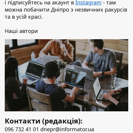
і підписуйтесь на акаунт в
Instagram
- там
можна побачити Дніпро з незвичних ракурсів
та в усій красі.
Наші автори
Контакти (редакція):
096 732 41 01
dnepr@informator.ua