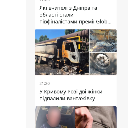
Які вчителі з Дніпра та
області стали
півфіналістами премії Global
Teacher Prize Ukraine 2026
21:20
У Кривому Розі дві жінки
підпалили вантажівку