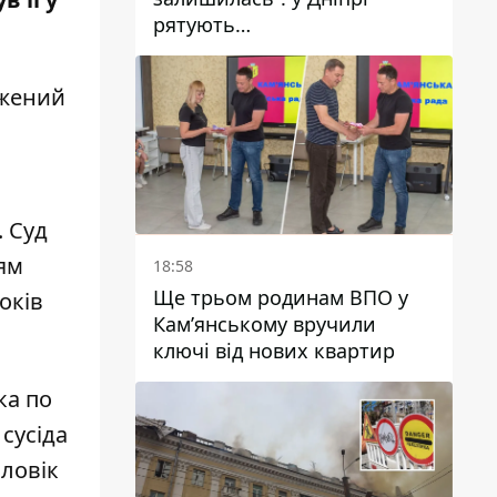
рятують
військовослужбовицю та
мати чотирьох дітей, яку
джений
поранив КАБ
. Суд
ням
18:58
Ще трьом родинам ВПО у
оків
Кам’янському вручили
ключі від нових квартир
ка по
 сусіда
оловік