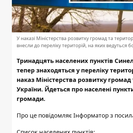
У наказі Міністерства розвитку громад та територ
внесли до переліку територій, на яких ведуться бо
Тринадцять населених пунктів Синел
тепер знаходяться у переліку територ
наказ Міністерства розвитку громад 
України. Йдеться про населені пункти
громади.
Про це повідомляє Інформатор з поси
Список населених пунктів: