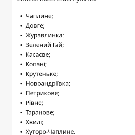
Чаплине;
Довге;
Журавлинка;
Зелений Гай;
Касаєве;
Копані;
Крутеньке;
Новоандріївка;
Петрикове;
Рівне;
Таранове;
Хвилі;
Хуторо-Чаплине.