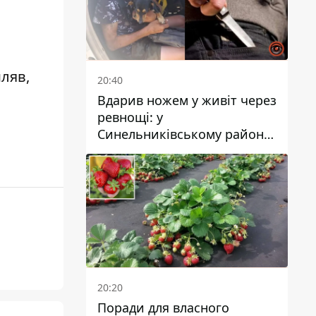
мляв,
20:40
Вдарив ножем у живіт через
ревнощі: у
Синельниківському районі
затримали 49-річного
чоловіка за вбивство
20:20
Поради для власного