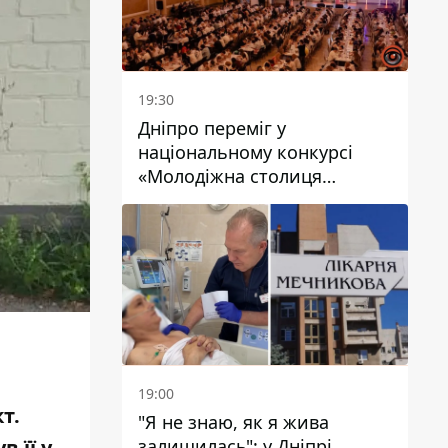
19:30
Дніпро переміг у
національному конкурсі
«Молодіжна столиця
України – 2026»
19:00
т.
"Я не знаю, як я жива
залишилась": у Дніпрі
 її у