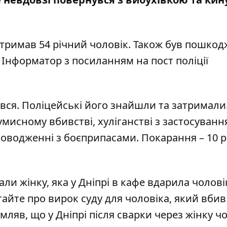
отримав 54 річний чоловік. Також був пошко
є Інформатор з посиланням на
пост поліції
вся. Поліцейські його знайшли та затримали
умисному вбивстві, хуліганстві з застосуван
оводженні з боєприпасами. Покарання – 10 р
али жінку, яка у Дніпрі в кафе вдарила чолові
итайте про
вирок суду для чоловіка, який вбив
домляв, що
у Дніпрі після сварки через жінку ч