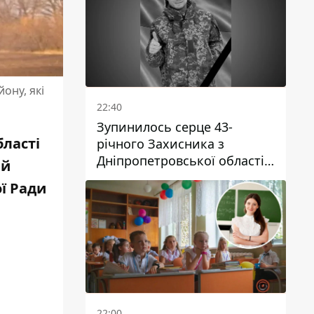
ону, які
22:40
Зупинилось серце 43-
бласті
річного Захисника з
Дніпропетровської області
ий
Євгена Зінченка
ї Ради
22:00