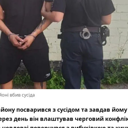
йоні вбив сусіда
йону посварився з сусідом та завдав йому
рез день він влаштував черговий конфлік
е невдовзі повернувся з вибухівкою та кинув