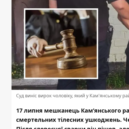
Суд виніс вирок чоловіку, який у Кам'янському ра
17 липня мешканець Кам’янського ра
смертельних тілесних ушкоджень. Че
Після словесної сварки він пішов, ал