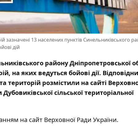
ій зазначені 13 населених пунктів Синельниківського рай
йові дій
ьниківського району Дніпропетровської о
ій, на яких ведуться бойові дії. Відповідн
та територій розмістили на сайті Верховно
 Дубовиківської сільської територіальної
ланням на
сайт Верховної Ради України
.