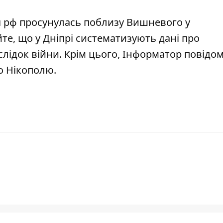
я рф просунулась поблизу Вишневого у
йте, що
у Дніпрі систематизують дані про
лідок війни
. Крім цього, Інформатор повідо
о Нікополю
.