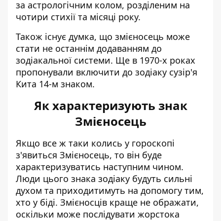
за астрологічним колом, розділеним на
чотири стихії та місяці року.
Також існує думка, що змієносець може
стати не останнім додаванням до
зодіакальної системи. Ще в 1970-х роках
пропонували включити до зодіаку сузір'я
Кита 14-м знаком.
Як характеризують знак
Змієносець
Якщо все ж таки колись у гороскопі
з'явиться Змієносець, то він буде
характеризуватись наступним чином.
Люди цього знака зодіаку будуть сильні
духом та приходитимуть на допомогу тим,
хто у біді. Змієносців краще не ображати,
оскільки може послідувати жорстока