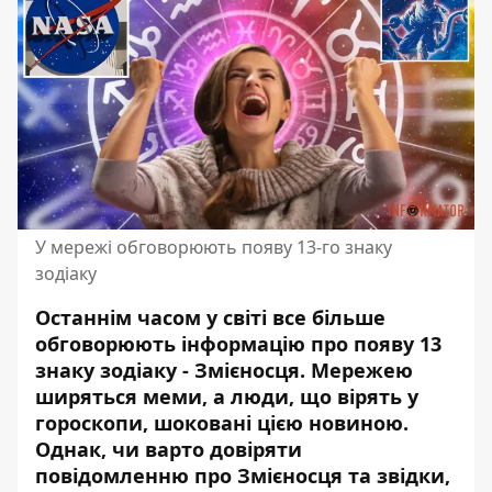
У мережі обговорюють появу 13-го знаку
зодіаку
Останнім часом у світі все більше
обговорюють інформацію про появу 13
знаку зодіаку - Змієносця. Мережею
ширяться меми, а
люди, що вірять у
гороскопи, шоковані цією новиною
.
Однак, чи варто довіряти
повідомленню про Змієносця та звідки,