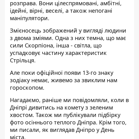
розправа. Вони цілеспрямовані, амбітні,
ідейні, вірні, веселі, а також непогані
маніпулятори.
Змієносець зображений у вигляді людини
з двома зміями. Одна з них темна, що має
сили Скорпіона, інша - світла, що
успадковує частину характеристик
Стрільця.
Але поки офіційної появи 13-го знаку
зодіаку немає, живемо за звиклим нам
гороскопом.
Нагадаємо, раніше ми повідомляли, коли в
Дніпрі дивитись на
комету з зеленим
хвостом
. Також ми публікували підбірку
фото осіннього теплого Дніпра
. Крім того,
ми писали,
як виглядав Дніпро
у День
міста.