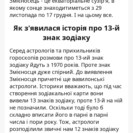
Змієносець - це екваторіальне сузір'я, в
якому сонце знаходитиметься з 29
листопада по 17 грудня. І на цьому все.
Як з'явилася історія про 13-й
знак зодіаку
Серед астрологів та прихильників
гороскопів розмови про 13-ий знак
зодіаку йдуть з 1970 років. Проте знак
Змієносця дуже спірний. До виявлення
Змієносця причетні ще вавилонські
астрологи. Історики вважають, що під час
створення зодіакальної карти вони
вивели 13 знаків зодіаку, проте 13-й на ній
не позначили. Оскільки тоді було б
складно вписати його в парні в парні
числа і пори року. Тож, астрологи
розподілили звичні нам 12 знаків зодіаку