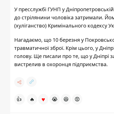
У пресслужбі ГУНП у Дніпропетровські
до стрілянини чоловіка затримали. Йом
(хуліганство) Кримінального кодексу У
Нагадаємо, що 10 березня у Покровськ
травматичної зброї
. Крім цього, у Дніпр
голову
.
Ще писали про те, що у Дніпрі 
вистрелив в охоронця підприємства
.
♥
👍
🔥
😭
😆
😡