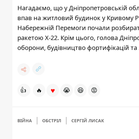
Нагадаємо, що у Дніпропетровській об
впав на житловий будинок у Кривому Р
Набережній Перемоги
почали розбират
ракетою Х-22.
Крім цього, голова Дніпр
оборони,
будівництво фортифікацій та
♥
👍
🔥
😭
😆
😡
ВІЙНА
ОБСТРІЛ
СЕРГІЙ ЛИСАК