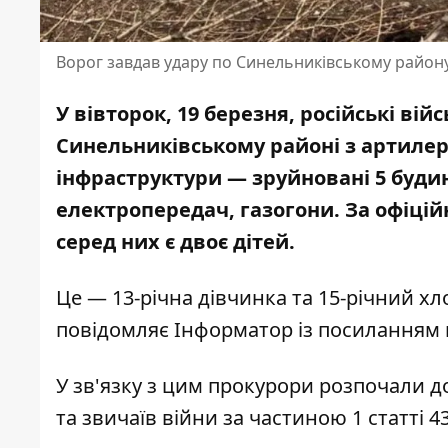
Ворог завдав удару по Синельниківському район
У вівторок, 19 березня, російські в
Синельниківському районі з артилері
інфраструктури — зруйновані 5 будин
електропередач, газогони. За офіці
серед них є двоє дітей.
Це — 13-річна дівчинка та 15-річний хл
повідомляє Інформатор із посиланням
У зв'язку з цим прокурори
розпочали д
та звичаїв війни за частиною 1 статті 