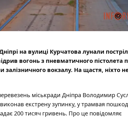
у Дніпрі на вулиці Курчатова лунали постріл
ідрив вогонь з пневматичного пістолета 
и залізничного вокзалу. На щастя, ніхто н
а перевезень міськради Дніпра Володимир Су
у виконав екстрену зупинку, у трамвая пошко
ладає 200 тисяч гривень. Про це повідомляє