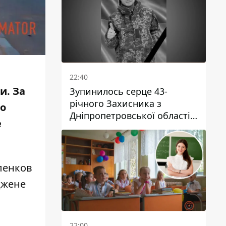
22:40
и. За
Зупинилось серце 43-
річного Захисника з
по
Дніпропетровської області
е
Євгена Зінченка
сленков
джене
22:00