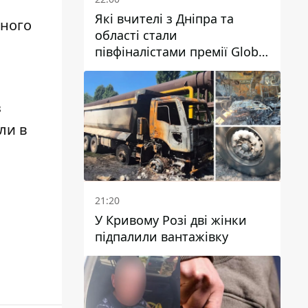
Які вчителі з Дніпра та
тного
області стали
півфіналістами премії Global
Teacher Prize Ukraine 2026
з
ли в
21:20
У Кривому Розі дві жінки
підпалили вантажівку