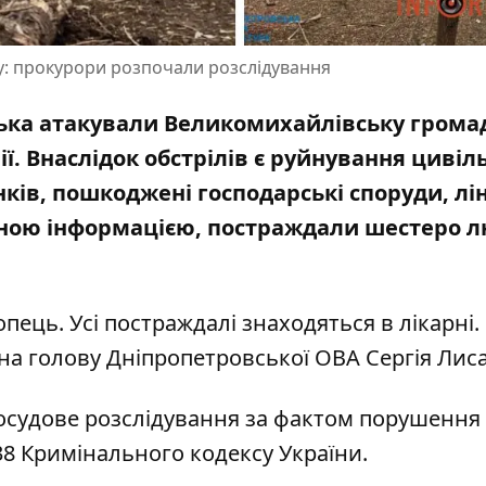
у: прокурори розпочали розслідування
ійська атакували Великомихайлівську грома
ї. Внаслідок обстрілів є руйнування цивіл
ків, пошкоджені господарські споруди, лін
йною інформацією, постраждали шестеро 
опець. Усі постраждалі знаходяться в лікарні.
 на
голову Дніпропетровської ОВА Сергія Лис
осудове розслідування за фактом порушення 
438 Кримінального кодексу України.