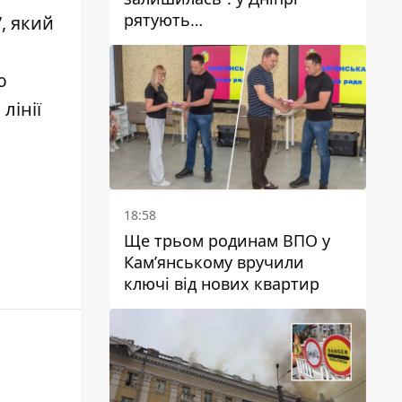
рятують
”,
який
військовослужбовицю та
мати чотирьох дітей, яку
ю
поранив КАБ
лінії
18:58
Ще трьом родинам ВПО у
Кам’янському вручили
ключі від нових квартир