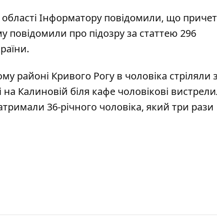
й області Інформатору повідомили, що приче
у повідомили про підозру за статтею 296
країни.
ому районі Кривого Рогу в
чоловіка стріляли 
і на
Калиновій біля кафе чоловікові вистрели
затримали 36-річного чоловіка, який
три рази