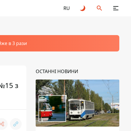
RU
йже в 3 рази
ОСТАННІ НОВИНИ
 №15 з