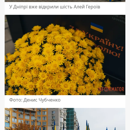
У Дніпрі вже відкрили шість Алей Героїв
Фото: Денис Чубченко