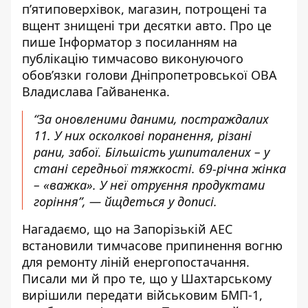
п’ятиповерхівок, магазин, потрощені та
вщент знищені три десятки авто. Про це
пише Інформатор з посиланням
на
публікацію
тимчасово виконуючого
обов’язки голови Дніпропетровської ОВА
Владислава Гайваненка.
“За оновленими даними, постраждалих
11. У них осколкові поранення, різані
рани, забої. Більшість ушпиталених – у
стані середньої тяжкості. 69-річна жінка
– «важка». У неї отруєння продуктами
горіння”, — йщдеться у дописі.
Нагадаємо, що
на Запорізькій АЕС
встановили тимчасове припинення вогню
для ремонту ліній енергопостачання.
Писали ми й про те, що у Шахтарському
вирішили передати військовим БМП-1
,