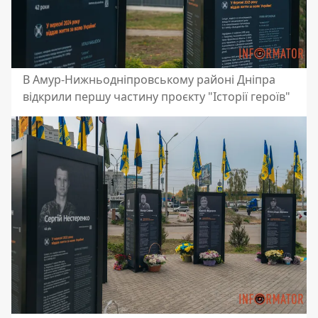
В Амур-Нижньодніпровському районі Дніпра
відкрили першу частину проєкту "Історії героїв"