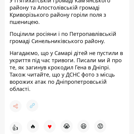
У П'ятихатській громаді Кам'янського
району та Апостолівській громаді
Криворізького району горіли поля з
пшеницею.
Поцілили росіяни і по Петропавлівській
громаді Синельниківського району.
Нагадаємо, що у
Самарі
дітей не пустили в
укриття під час тривоги
. Писали ми й про
те,
як загинув крокодил Гена в Дніпрі
.
Також читайте, що у ДСНС
фото з місць
ворожих атак по Дніпропетровській
області
.
♥
🔥
😭
😆
😡
👍