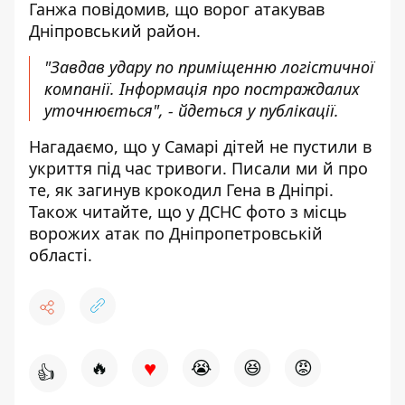
Ганжа
повідомив
, що ворог атакував
Дніпровський район.
"Завдав удару по приміщенню логістичної
компанії.
І
нформація про постраждалих
уточнюється", - йдеться у публікації.
Нагадаємо, що у
Самарі
дітей не пустили в
укриття під час тривоги
. Писали ми й про
те,
як загинув крокодил Гена в Дніпрі
.
Також читайте, що у ДСНС
фото з місць
ворожих атак по Дніпропетровській
області
.
♥
🔥
😭
😆
😡
👍