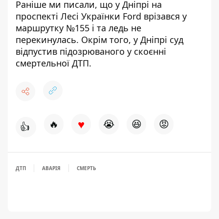
Раніше ми писали, що у Дніпрі на
проспекті Лесі Українки
Ford врізався у
маршрутку №155
і та ледь не
перекинулась. Окрім того, у Дніпрі
суд
відпустив підозрюваного у скоєнні
смертельної ДТП
.
♥
🔥
😭
😆
😡
👍
ДТП
АВАРІЯ
СМЕРТЬ