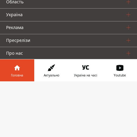
Область
Україна
Реклама
Пресрелізи
Про нас
Головна
Актуально
Україна на часі
Youtube
Інформатор у
Завантажити
телефоні
👉
Інформатор проекти
Інформатор Україна
Інформатор Київ
Інформатор Авто
© 2016-2026 Informator