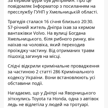
За кермом фури був дніпрянин. Про це
повідомляє Інформатор з посиланням на
пресслужбу ГУНП у Хмельницькій області
.
Трагедія сталася 16 січня близько 20:30.
57-річний житель Дніпра їхав за кермом
вантажівки Volvo. На вулиці Богдана
Хмельницького, біля рибного ринку, він
наїхав на чоловіка, який переходив
проїжджу частину. Від отриманих травм
пішохід загинув на місці.
Слідчі відкрили кримінальне провадження
за частиною 2 статті 286 Кримінального
кодексу України. Вони встановлюють усі
обставини події.
Нагадаємо, що у Дніпрі на Яворницького
зіткнулись Toyota та Honda, одна з автівок
ледь
не відлетіла у людей на тротуарі
.