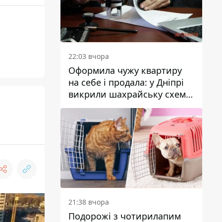
22:03 вчора
Оформила чужу квартиру
на себе і продала: у Дніпрі
викрили шахрайську схему
з нерухомістю
21:38 вчора
Подорожі з чотирилапим