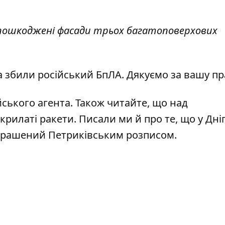
 пошкоджені фасади трьох багатоповерхових
а збили російський БпЛА. Дякуємо за вашу п
йського агента
. Також читайте, що над
 крилаті ракети
. Писали ми й про те, що у Дні
крашений Петриківським розписом.