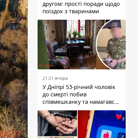
другом: прості поради щодо
поїздок з тваринами
21:21 вчора
У Дніпрі 53-річний чоловік
до смерті побив
співмешканку та намагався
приховати злочин: деталі