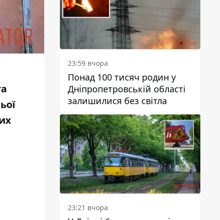
23:59 вчора
Понад 100 тисяч родин у
та
Дніпропетровській області
залишилися без світла
ьої
их
23:21 вчора