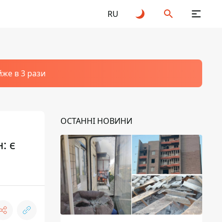
RU
йже в 3 рази
ОСТАННІ НОВИНИ
: є