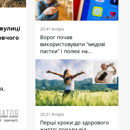
 вулиці
20:41 вчора
Ворог почав
овчого
використовувати “медові
пастки” і полює на
українських військових
я.
20:21 вчора
Перші кроки до здорового
життя: поради від