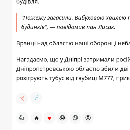
будівля.
“Пожежу загасили. Вибуховою хвилею
будинків”, — повідомив пан Лисак.
Вранці над областю наші оборонці неб
Нагадаємо, що у Дніпрі
затримали росі
Дніпропетровською областю
збили дві
розігрують тубус від гаубиці M777
, при
♥
👍
🔥
😭
😆
😡