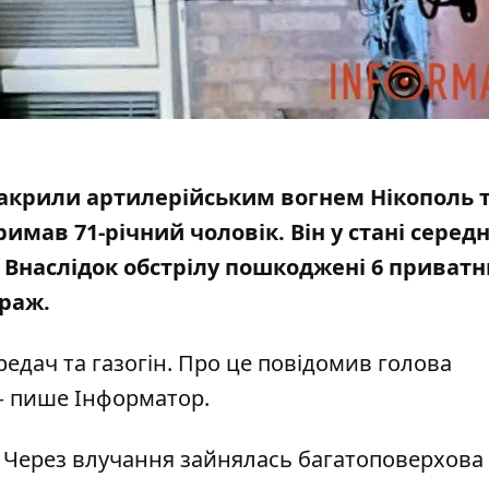
 накрили артилерійським вогнем Нікополь 
мав 71-річний чоловік. Він у стані середн
. Внаслідок обстрілу
пошкоджені 6 приватн
араж.
редач та газогін. Про
це повідомив голова
— пише Інформатор.
. Через влучання зайнялась багатоповерхова