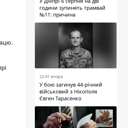
У Дніпрі 6 серпня на дві
години зупинять трамвай
№11: причина
рацю.
прі
22:41 вчора
У бою загинув 44-річний
військовий з Нікополя
Євген Тарасенко