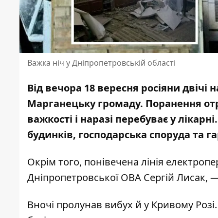
Важка ніч у Дніпропетровській області
Від вечора 18 вересня росіяни двічі
Марганецьку громаду. Поранення отри
важкості і наразі перебуває у лікарні
будинків
, господарська споруда та г
Окрім того, понівечена лінія електропе
Дніпропетровської ОВА
Сергій Лисак, 
Вночі пролунав вибух й у Кривому Розі