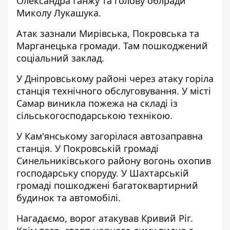
Олександра Ганжу
та голову облради
Миколу Лукашука
.
Атак зазнали Мирівська, Покровська та
Марганецька громади. Там пошкоджений
соціальний заклад.
У Дніпровському районі через атаку горіла
станція технічного обслуговування. У місті
Самар виникла пожежа на складі із
сільськогосподарською технікою.
У Кам'янському загорілася автозаправна
станція. У Покровській громаді
Синельниківського району вогонь охопив
господарську споруду. У Шахтарській
громаді пошкоджені багатоквартирний
будинок та автомобілі.
Нагадаємо,
ворог
атакував Кривий Ріг
.