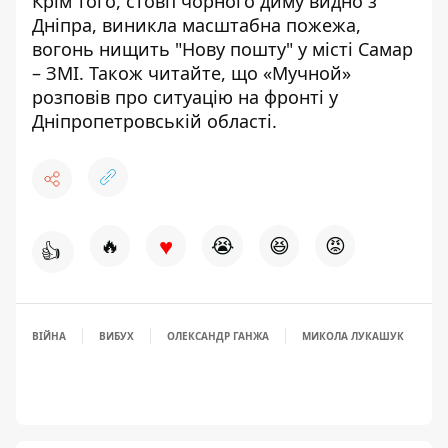
Крім того,
стовп чорного диму видно з
Дніпра,
виникла масштабна пожежа,
вогонь нищить "Нову пошту"
у місті Самар
– ЗМІ. Також читайте, що
«Мучной»
розповів про ситуацію на фронті у
Дніпропетровській області
.
♥
🔥
😭
😆
😡
👍
ВІЙНА
ВИБУХ
ОЛЕКСАНДР ГАНЖА
МИКОЛА ЛУКАШУК