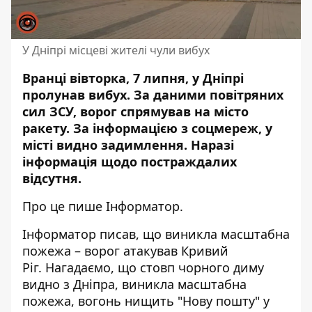
У Дніпрі місцеві жителі чули вибух
Вранці вівторка, 7 липня, у Дніпрі
пролунав вибух. За даними повітряних
сил ЗСУ, ворог спрямував на місто
ракету. За інформацією з соцмереж, у
місті видно задимлення. Наразі
інформація щодо постраждалих
відсутня.
Про це пише Інформатор.
Інформатор писав, що виникла масштабна
пожежа –
ворог атакував Кривий
Ріг
.
Нагадаємо, що стовп чорного диму
видно з Дніпра,
виникла масштабна
пожежа, вогонь нищить "Нову пошту"
у