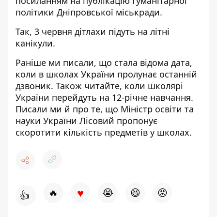
посиланням на публікацію Гуманітарної
політики
Дніпровської міськради.
Так, 3 червня дітлахи підуть на літні
канікули.
Раніше ми писали, що стала відома дата,
коли в школах України
пролунає останній
дзвоник
. Також читайте, коли школярі
України
перейдуть на 12-річне навчання
.
Писали ми й про те, що Міністр освіти та
науки України Лісовий пропонує
скоротити кількість предметів у школах
.
♥
🔥
😭
😆
😡
👍