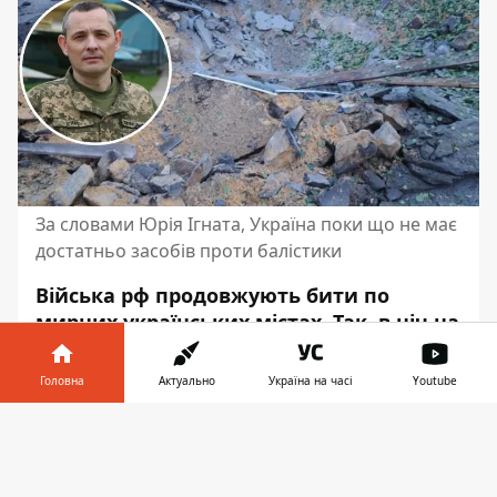
За словами Юрія Ігната, Україна поки що не має
достатньо засобів проти балістики
Війська рф продовжують бити по
мирних українських містах. Так, в ніч на
22 травня ворог
влучив у пожежно-
рятувальну частину у Дніпрі
. Сили ППО
Головна
Актуально
Україна на часі
Youtube
збили
4 ракети та 20 дронів
.
Інформатор у
Завантажити
Речник командування Повітряних Сил ЗСУ
телефоні
👉
Юрій Ігнат прокоментував цю атаку, –