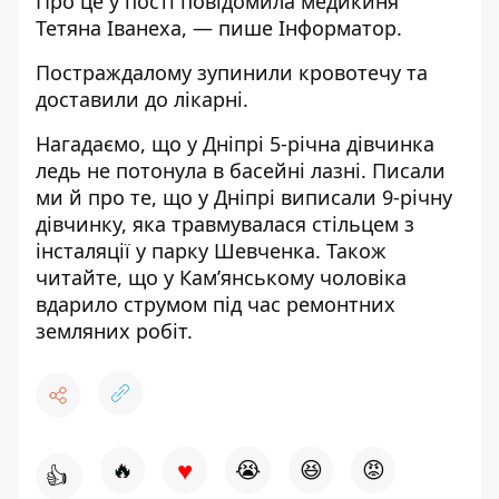
Про це у пості
повідомила
медикиня
Тетяна Іванеха, — пише Інформатор.
Постраждалому зупинили кровотечу та
доставили до лікарні.
Нагадаємо, що у Дніпрі 5-річна дівчинка
ледь не потонула в басейні лазні
. Писали
ми й про те, що у Дніпрі
виписали 9-річну
дівчинку
, яка травмувалася стільцем з
інсталяції у парку Шевченка. Також
читайте, що у Камʼянському
чоловіка
вдарило струмом
під час ремонтних
земляних робіт.
♥
🔥
😭
😆
😡
👍