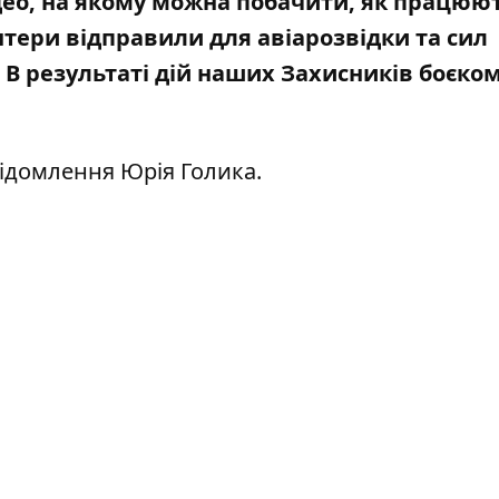
део, на якому можна побачити, як працюю
нтери відправили для авіарозвідки та сил
. В результаті дій наших Захисників боєко
ідомлення
Юрія Голика.