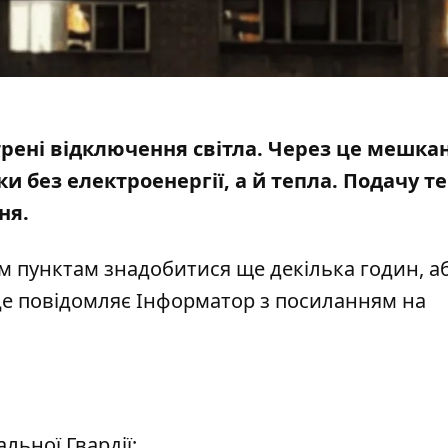
кстрені відключення світла. Через це мешка
и без електроенергії, а й тепла.
Подачу т
ня.
м пунктам знадобитися ще декілька годин, а
це повідомляє Інформатор
з посиланням на
льної Гвардії;