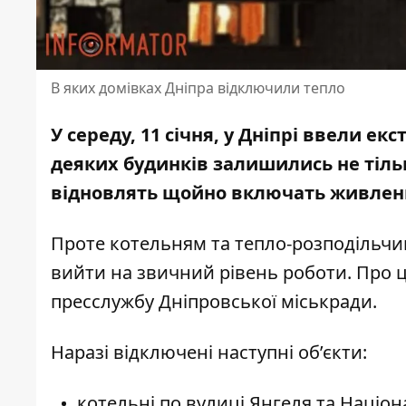
В яких домівках Дніпра відключили тепло
У середу, 11 січня, у Дніпрі ввели е
деяких будинків залишились не тільк
відновлять
щойно включать живлен
Проте котельням та тепло-розподільчи
вийти на звичний рівень роботи. Про 
пресслужбу
Дніпровської міськради.
Наразі відключені наступні об’єкти:
котельні по вулиці Янгеля та Націона