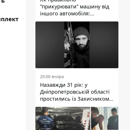
ть
“прикурювати” машину від
іншого автомобіля:
мплект
інструкція для водіїв
20:00 вчора
Назавжди 31 рік: у
Дніпропетровській області
простились із Захисником
Олександром Рєпіним