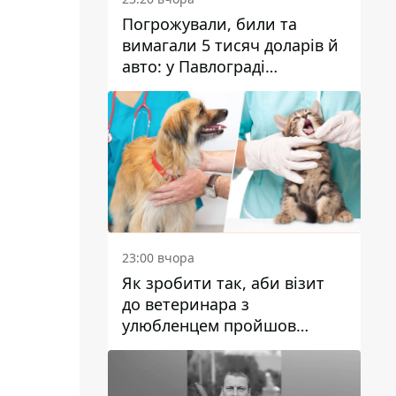
Погрожували, били та
вимагали 5 тисяч доларів й
авто: у Павлограді
затримали двох чоловіків
23:00 вчора
Як зробити так, аби візит
до ветеринара з
улюбленцем пройшов
спокійно: прості поради