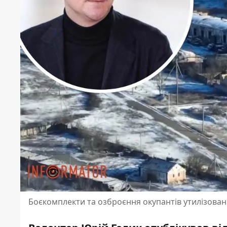
Боєкомплекти та озброєння окупантів утилізован