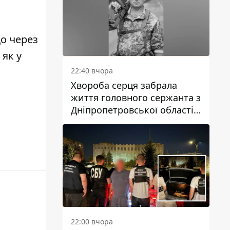
що
через
як у
22:40 вчора
Хвороба серця забрала
життя головного сержанта з
Дніпропетровської області
Юрія Свистуна
22:00 вчора