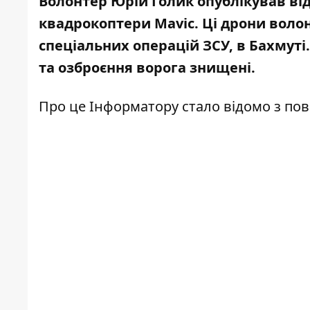
Волонтер Юрій Голик опублікував ві
квадрокоптери Mavic. Ці дрони воло
спеціальних операцій ЗСУ, в Бахмуті
та озброєння ворога знищені.
Про це Інформатору стало відомо з
пов