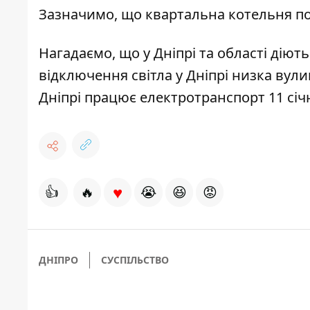
Зазначимо, що квартальна котельня по
Нагадаємо, що
у Дніпрі та області діют
відключення світла у Дніпрі низка вул
Дніпрі працює електротранспорт 11 січ
♥
👍
🔥
😭
😆
😡
ДНІПРО
СУСПІЛЬСТВО