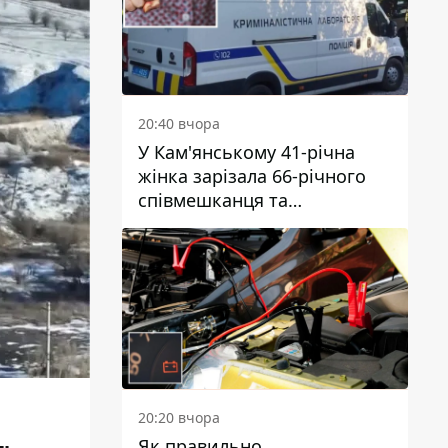
20:40 вчора
У Кам'янському 41-річна
жінка зарізала 66-річного
співмешканця та
намагалась обманути
поліцейських
20:20 вчора
Як правильно