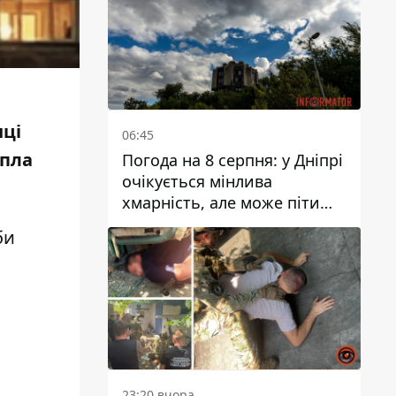
нці
06:45
епла
Погода на 8 серпня: у Дніпрі
очікується мінлива
хмарність, але може піти
дощ
би
23:20 вчора