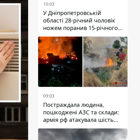
10:03
У Дніпропетровській
області 28-річний чоловік
ножем поранив 15-річного
хлопця
09:03
Постраждала людина,
пошкоджені АЗС та склади:
армія рф атакувала шість
районів Дніпропетровської
області