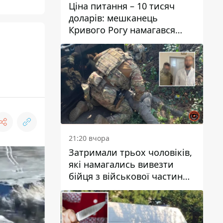
Ціна питання – 10 тисяч
доларів: мешканець
Кривого Рогу намагався
переправити чоловіка до
Словаччини
21:20 вчора
Затримали трьох чоловіків,
які намагались вивезти
бійця з військової частини
до Дніпра за 7 тисяч
доларів: серед них був лікар